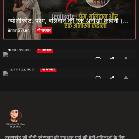
ज्योलीकोट: प्रेम, बलिदान की एक अनोखी कहानी।। UTTARAKHAND KI NAUNI | |
8min57sec
गौ घरबार
ग्रामीणों को आत्म-निर्भर बना रही कुक्कुट वैली योजना
4min 44sec
गौ घरबार
Chakrata Part 2
12min 22 sec
गौ घरबार
उत्तराखंड की नौनी प्लेटफार्म की शुरुआत यहां की बेटी-महिलाओं के लिए