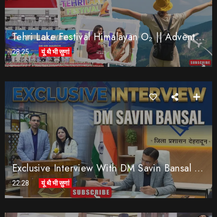
Tehri Lake Festival Himalayan O₂ || Adventure & Culture ||
28:25
यूं थै भी सुणां
Exclusive Interview With DM Savin Bansal || DM Savin Bansal ने सुधारी Dehradun की सूरत।।
22:28
यूं थै भी सुणां