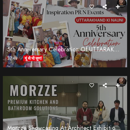
5th Anniversary Celebration Of UTTARAKHAND KI NAUNI
37:48
यूं थै भी सुणां
Morzze Showcasing At Architect Exhibition 2026, Latest Kitchen & Bathroom Trends , Kitchen Air Tap