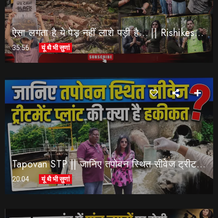
ऐसा लगता है ये पेड़ नहीं लाशे पड़ी है… || Rishikesh-Dehradun Highway || 7 Mod
35:56
यूं थै भी सुणां
Tapovan STP || जानिए तपोवन स्थित सीवेज ट्रीटमेंट प्लांट की क्या है हकीकत ? | 3.5 MLD Plant Rishikesh
20:04
यूं थै भी सुणां