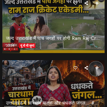
जल्द उत्तराखंड में पांच जगहों पर होगी Ram Raj Cricket Academy…
30;34
यूं थै भी सुणां
उत्तराखंड में चारधाम यात्रा और धधकते जंगल… #saveuttarakhand