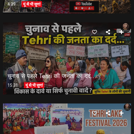
4:39
यूं थै भी सुणां
चुनाव से पहले Tehri की जनता का दर्द…
15:31
यूं थै भी सुणां