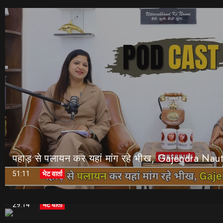
पहाड़ से पलायन कर यहां मांग रहे भीख, Gajendra Naut
51:11
भेट वार्ता
इन गोरखाली सिंगर्स से खास बातचीत… || Gorkhali Si
29:14
भेट वार्ता