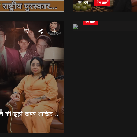
39:39
भेट वार्ता
UFTARA Award नहीं सम्मा
भेट वार्ता
पद्मश्री से सम्मानित शूटर Jaspal Rana जी के मां के निधन की झूठी खबर आखिर किसने फैलाई??
मेरे पिताजी ने हमेशा बोल