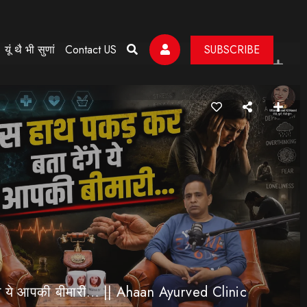
अपनी शर्तों के चलते दो साल से नहीं की एक्टिंग, रणवीर चौहान || Uttarakhand Cinema Untold Secrets
यूं थै भी सुणां
Contact US
SUBSCRIBE
े ये आपकी बीमारी… || Ahaan Ayurved Clinic