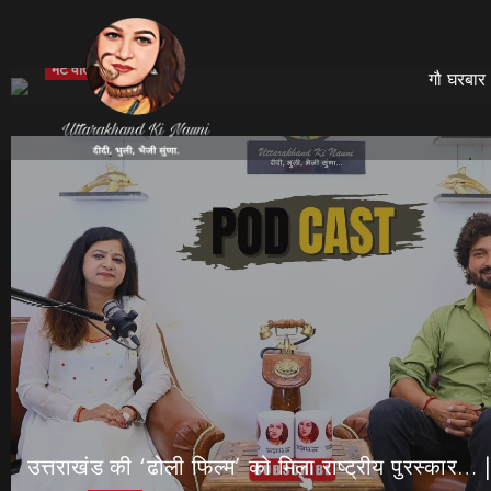
भेट वार्ता
गौ घरबार