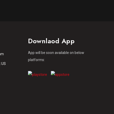
Downlaod App
App will be soon available on below
am
platforms:
t US