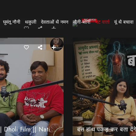
मॉडलिंग के नाम पर पैसा बटोर रही कंपनियां… || Sinmit Communications || Miss Uttarakhand 2026
भेट वार्ता
घुमंतू नौनी
थकुली
देवताओं थै नमन
नौनी-ब्वारी
भेट वार्ता
यूं थै बचावा
उत्तराखंड की ‘ढोली फिल्म’ को मिला राष्ट्रीय पुरस्कार… || Dholi Film || National Film Awards
बस हाथ पकड़ कर बता देंग