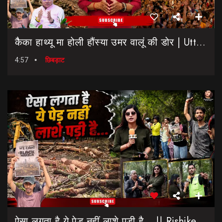
कैैका हाथ्यू मा होली हौंस्या उमर वालूं की डोर | Uttarakhand Election 2027 | Rahul Gandhi In Dehradun
4:57
छिबड़ाट
ऐसा लगता है ये पेड़ नहीं लाशे पड़ी है… || Rishikesh-Dehradun Highway || 7 Mod