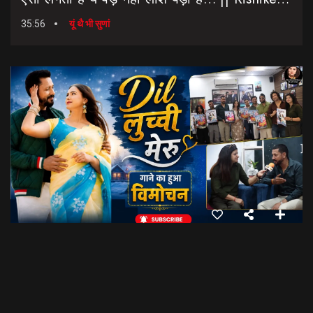
35:56
यूं थै भी सुणां
Dil Luchi Meru गाने का हुआ विमोचन।। Latest Garhwali Song 2026 || SNN Films
18:20
फिल्मी रैबार"