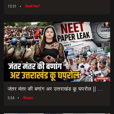
13:31
फिल्मी रैबार"
जंतर मंतर की बणांग अर उत्तराखंड कू घपरोल || NEET Paper Leak || Dharmendra Pradhan Resigns
5:54
छिबड़ाट