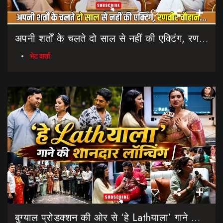
अपनी शर्तों के चलते दो साल से नहीं की एक्टिंग, रणवीर चौहान || Uttarakhand Cinema Untold Secrets
भेट वार्ता
बुग्याल प्रोडक्शन की ओर से ‘हे Lathयाला’ गाने की शानदार लॉन्चिंग || Hey Lathyala || Garhwali Song