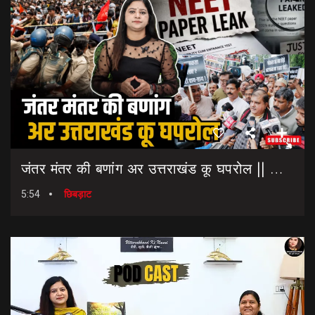
जंतर मंतर की बणांग अर उत्तराखंड कू घपरोल || NEET Paper Leak || Dharmendra Pradhan Resigns
5:54
छिबड़ाट