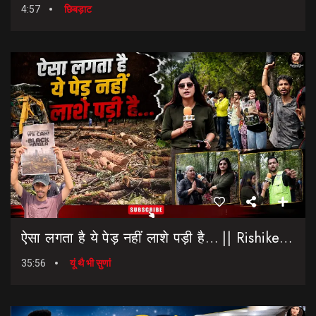
4:57
छिबड़ाट
ऐसा लगता है ये पेड़ नहीं लाशे पड़ी है… || Rishikesh-Dehradun Highway || 7 Mod
35:56
यूं थै भी सुणां