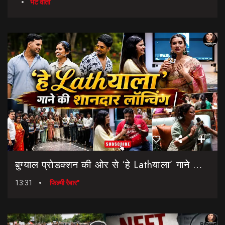
भेट वार्ता
बुग्याल प्रोडक्शन की ओर से ‘हे Lathयाला’ गाने की शानदार लॉन्चिंग || Hey Lathyala || Garhwali Song
13:31
फिल्मी रैबार"