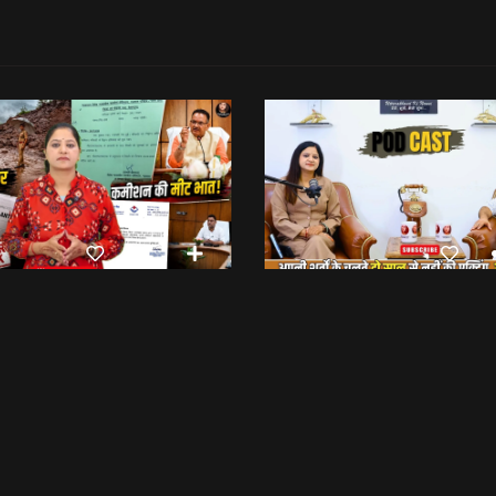
रिश्वत कू रैलू अर कमीशन की मीट भात! | Anti Paper Leak Bill 2026 | Saptahik Chhiprat
छिबड़ाट
भेट वार्ता