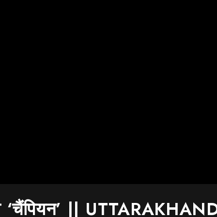
ान मा ‘चैंपियन’ || UTTARAKHA