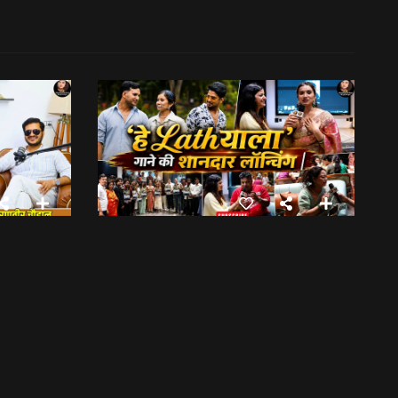
अपनी शर्तों के चलते दो साल से नहीं की एक्टिंग, रणवीर चौहान || Uttarakhand Cinema Untold Secrets
बुग्याल प्रोडक्शन की ओर से ‘हे Lathयाला’ गाने की शानदार लॉन्चिंग || Hey Lathyala || Garhwali Song
13:31
फिल्मी रैबार"