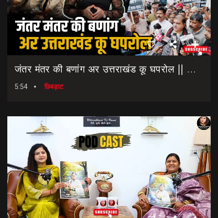
जंतर मंतर की बणांग अर उत्तराखंड कू घपरोल || NEET Paper Leak || Dharmendra Pradhan Resigns
5:54
छिबड़ाट