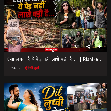
ऐसा लगता है ये पेड़ नहीं लाशे पड़ी है… || Rishikesh-Dehradun Highway || 7 Mod
35:56
यूं थै भी सुणां