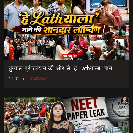
बुग्याल प्रोडक्शन की ओर से ‘हे Lathयाला’ गाने की शानदार लॉन्चिंग || Hey Lathyala || Garhwali Song
13:31
फिल्मी रैबार"