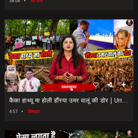
38:06
भेट वार्ता
कैैका हाथ्यू मा होली हौंस्या उमर वालूं की डोर | Uttarakhand Election 2027 | Rahul Gandhi In Dehradun
4:57
छिबड़ाट