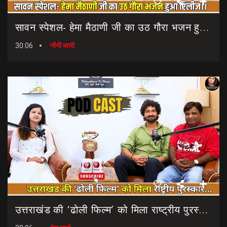
सावन स्पेशल- हेमा मैठाणी जी का उठ गौरा भजन हुआ रिलीज।। Sawan Special Bhajan || Uth Gaura Bhajan
30:06
नौनी ब्वारी
उत्तराखंड की ‘ढोली फिल्म’ को मिला राष्ट्रीय पुरस्कार… || Dholi Film || National Film Awards