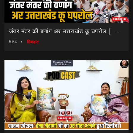
जंतर मंतर की बणांग अर उत्तराखंड कू घपरोल || NEET Paper Leak || Dharmendra Pradhan Resigns
5:54
छिबड़ाट