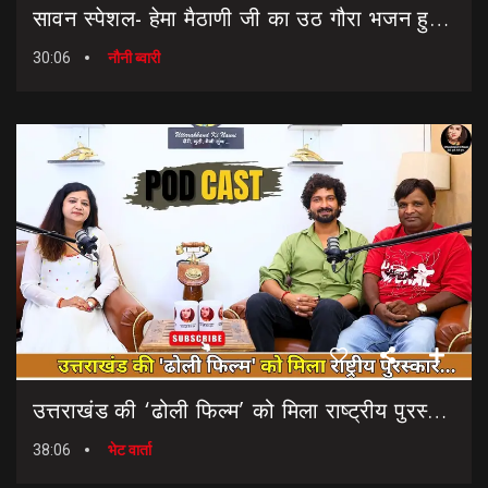
सावन स्पेशल- हेमा मैठाणी जी का उठ गौरा भजन हुआ रिलीज।। Sawan Special Bhajan || Uth Gaura Bhajan
30:06
नौनी ब्वारी
उत्तराखंड की ‘ढोली फिल्म’ को मिला राष्ट्रीय पुरस्कार… || Dholi Film || National Film Awards
38:06
भेट वार्ता