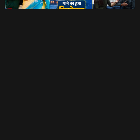
Dil Luchi Meru गाने का हुआ विमोचन।। Latest Garhwali Song 2026 || SNN Films
18:20
फिल्मी रैबार"
LOAD MORE
उत्तराखंड की नौनी प्लेटफार्म की शुरुआत यहां की बेटी-महिलाओं के लिए