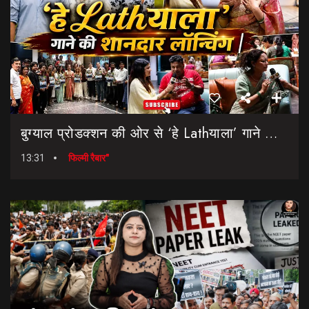
बुग्याल प्रोडक्शन की ओर से ‘हे Lathयाला’ गाने की शानदार लॉन्चिंग || Hey Lathyala || Garhwali Song
13:31
फिल्मी रैबार"