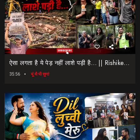
ऐसा लगता है ये पेड़ नहीं लाशे पड़ी है… || Rishikesh-Dehradun Highway || 7 Mod
35:56
यूं थै भी सुणां