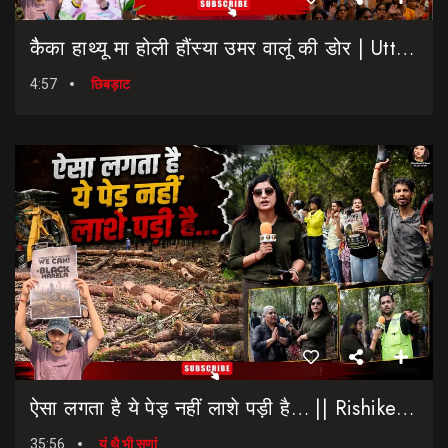
कैैका हाथ्यू मा होली हौंस्या उमर वालूं की डोर | Uttarakhand Election 2027 | Rahul Gandhi In Dehradun
4:57
छिबड़ाट
ऐसा लगता है ये पेड़ नहीं लाशे पड़ी है… || Rishikesh-Dehradun Highway || 7 Mod
35:56
यूं थै भी सुणां