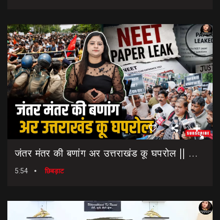
जंतर मंतर की बणांग अर उत्तराखंड कू घपरोल || NEET Paper Leak || Dharmendra Pradhan Resigns
5:54
छिबड़ाट