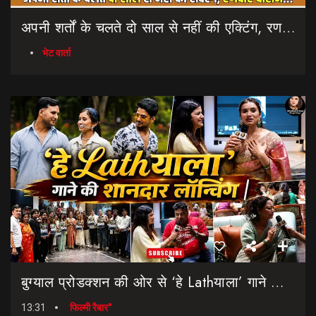
अपनी शर्तों के चलते दो साल से नहीं की एक्टिंग, रणवीर चौहान || Uttarakhand Cinema Untold Secrets
भेट वार्ता
बुग्याल प्रोडक्शन की ओर से ‘हे Lathयाला’ गाने की शानदार लॉन्चिंग || Hey Lathyala || Garhwali Song
13:31
फिल्मी रैबार"