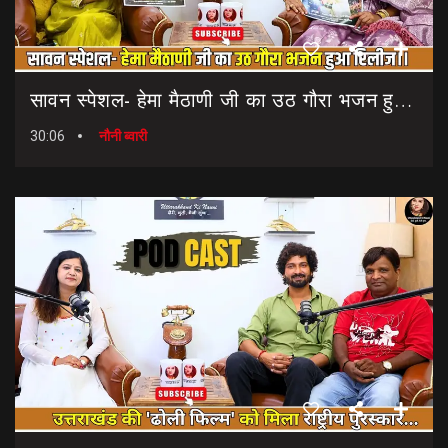
सावन स्पेशल- हेमा मैठाणी जी का उठ गौरा भजन हुआ रिलीज।। Sawan Special Bhajan || Uth Gaura Bhajan
30:06
नौनी ब्वारी