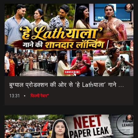
बुग्याल प्रोडक्शन की ओर से ‘हे Lathयाला’ गाने की शानदार लॉन्चिंग || Hey Lathyala || Garhwali Song
13:31
फिल्मी रैबार"