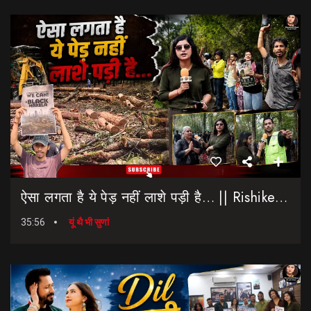
ऐसा लगता है ये पेड़ नहीं लाशे पड़ी है… || Rishikesh-Dehradun Highway || 7 Mod
35:56
यूं थै भी सुणां