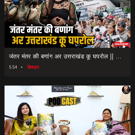
जंतर मंतर की बणांग अर उत्तराखंड कू घपरोल || NEET Paper Leak || Dharmendra Pradhan Resigns
5:54
छिबड़ाट