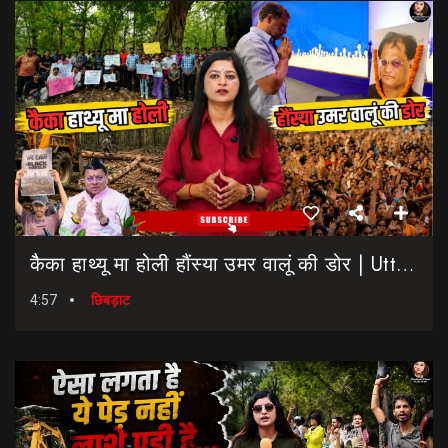
कैैका हाथ्यू मा होली हौंस्या उमर वालूं की डोर | Uttarakhand Election 2027 | Rahul Gandhi In Dehradun
4:57
छिबड़ाट