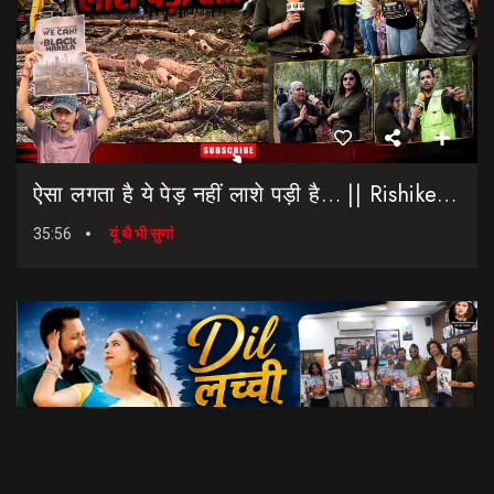
ऐसा लगता है ये पेड़ नहीं लाशे पड़ी है… || Rishikesh-Dehradun Highway || 7 Mod
35:56
यूं थै भी सुणां