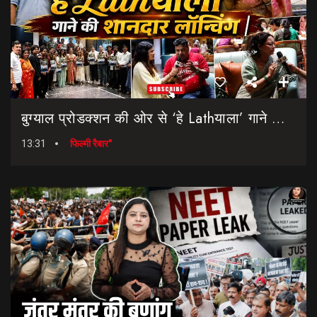
बुग्याल प्रोडक्शन की ओर से ‘हे Lathयाला’ गाने की शानदार लॉन्चिंग || Hey Lathyala || Garhwali Song
13:31
फिल्मी रैबार"