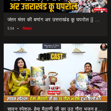
जंतर मंतर की बणांग अर उत्तराखंड कू घपरोल || NEET Paper Leak || Dharmendra Pradhan Resigns
5:54
छिबड़ाट
सावन स्पेशल- हेमा मैठाणी जी का उठ गौरा भजन हुआ रिलीज।। Sawan Special Bhajan || Uth Gaura Bhajan