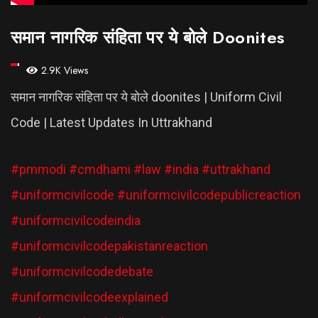
समान नागरिक संहिता पर ये बोले Doonites
2.9K Views
समान नागरिक संहिता पर ये बोले doonites | Uniform Civil
Code | Latest Updates In Uttrakhand
#pmmodi
#cmdhami
#law
#india
#uttrakhand
#uniformcivilcode
#uniformcivilcodepublicreaction
#uniformcivilcodeindia
#uniformcivilcodepakistanreaction
#uniformcivilcodedebate
#uniformcivilcodeexplained