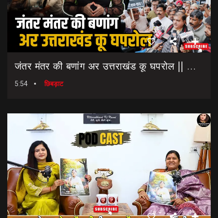
जंतर मंतर की बणांग अर उत्तराखंड कू घपरोल || NEET Paper Leak || Dharmendra Pradhan Resigns
5:54
छिबड़ाट