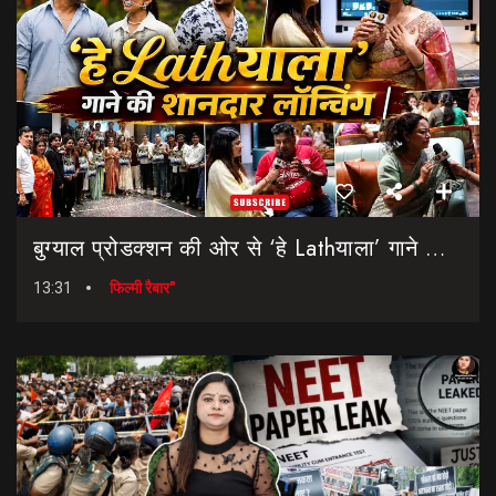
बुग्याल प्रोडक्शन की ओर से ‘हे Lathयाला’ गाने की शानदार लॉन्चिंग || Hey Lathyala || Garhwali Song
13:31
फिल्मी रैबार"