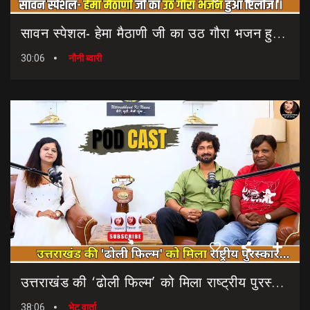
सावन स्पेशल- हेमा मैठाणी जी का उठ गौरा भजन हुआ रिलीज।। Sawan Special Bhajan || Uth Gaura Bhajan
30:06
नौनी ब्वारी
उत्तराखंड की ‘ढोली फिल्म’ को मिला राष्ट्रीय पुरस्कार… || Dholi Film || National Film Awards
38:06
भेट वार्ता