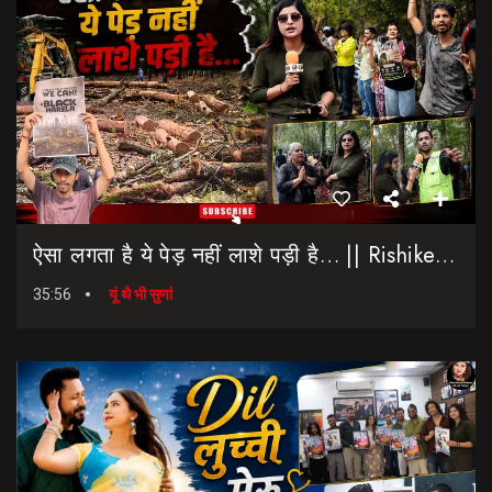
ऐसा लगता है ये पेड़ नहीं लाशे पड़ी है… || Rishikesh-Dehradun Highway || 7 Mod
35:56
यूं थै भी सुणां