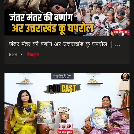
जंतर मंतर की बणांग अर उत्तराखंड कू घपरोल || NEET Paper Leak || Dharmendra Pradhan Resigns
5:54
छिबड़ाट