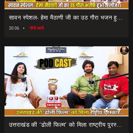
सावन स्पेशल- हेमा मैठाणी जी का उठ गौरा भजन हुआ रिलीज।। Sawan Special Bhajan || Uth Gaura Bhajan
30:06
नौनी ब्वारी
उत्तराखंड की ‘ढोली फिल्म’ को मिला राष्ट्रीय पुरस्कार… || Dholi Film || National Film Awards