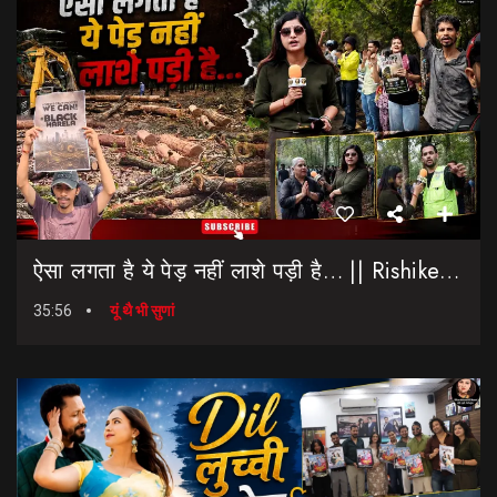
ऐसा लगता है ये पेड़ नहीं लाशे पड़ी है… || Rishikesh-Dehradun Highway || 7 Mod
35:56
यूं थै भी सुणां