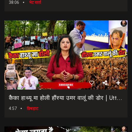
38:06
भेट वार्ता
कैैका हाथ्यू मा होली हौंस्या उमर वालूं की डोर | Uttarakhand Election 2027 | Rahul Gandhi In Dehradun
4:57
छिबड़ाट