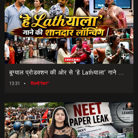
बुग्याल प्रोडक्शन की ओर से ‘हे Lathयाला’ गाने की शानदार लॉन्चिंग || Hey Lathyala || Garhwali Song
13:31
फिल्मी रैबार"