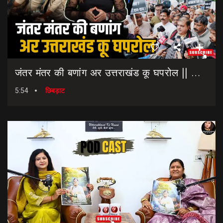
जंतर मंतर की बणांग अर उत्तराखंड कू घपरोल || NEET Paper Leak || Dharmendra Pradhan Resigns
5:54
छिबड़ाट