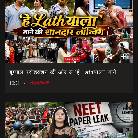
बुग्याल प्रोडक्शन की ओर से ‘हे Lathयाला’ गाने की शानदार लॉन्चिंग || Hey Lathyala || Garhwali Song
13:31
फिल्मी रैबार"