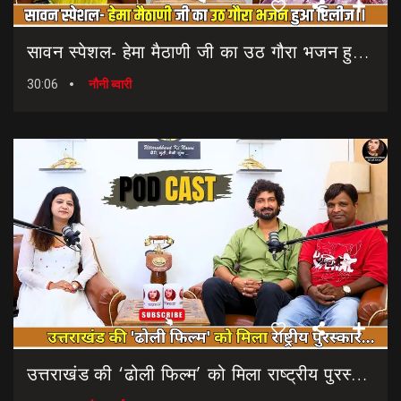
सावन स्पेशल- हेमा मैठाणी जी का उठ गौरा भजन हुआ रिलीज।। Sawan Special Bhajan || Uth Gaura Bhajan
30:06
नौनी ब्वारी
उत्तराखंड की ‘ढोली फिल्म’ को मिला राष्ट्रीय पुरस्कार… || Dholi Film || National Film Awards