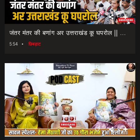
जंतर मंतर की बणांग अर उत्तराखंड कू घपरोल || NEET Paper Leak || Dharmendra Pradhan Resigns
5:54
छिबड़ाट