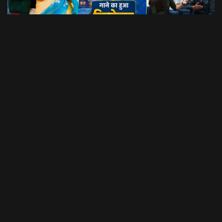
Dil Luchi Meru गाने का हुआ विमोचन।। Latest Garhwali Song 2026 || SNN Films
18:20
फिल्मी रैबार"
LOAD MORE
उत्तराखंड की नौनी प्लेटफार्म की शुरुआत यहां की बेटी-महिलाओं के लिए