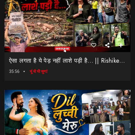
ऐसा लगता है ये पेड़ नहीं लाशे पड़ी है… || Rishikesh-Dehradun Highway || 7 Mod
35:56
यूं थै भी सुणां