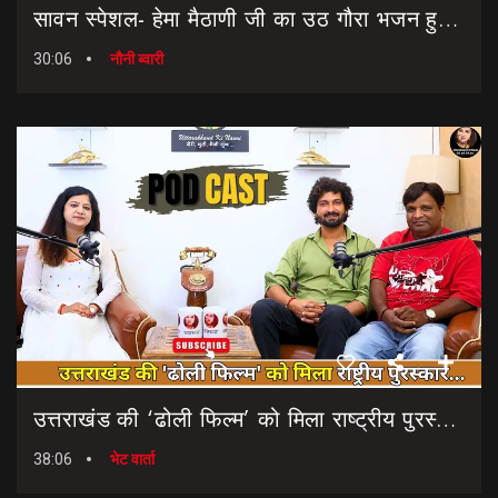
सावन स्पेशल- हेमा मैठाणी जी का उठ गौरा भजन हुआ रिलीज।। Sawan Special Bhajan || Uth Gaura Bhajan
30:06
नौनी ब्वारी
उत्तराखंड की ‘ढोली फिल्म’ को मिला राष्ट्रीय पुरस्कार… || Dholi Film || National Film Awards
38:06
भेट वार्ता