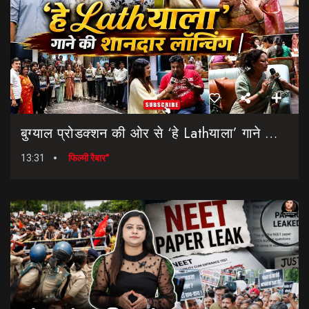
बुग्याल प्रोडक्शन की ओर से ‘हे Lathयाला’ गाने की शानदार लॉन्चिंग || Hey Lathyala || Garhwali Song
13:31
फिल्मी रैबार"