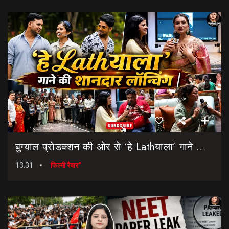
बुग्याल प्रोडक्शन की ओर से ‘हे Lathयाला’ गाने की शानदार लॉन्चिंग || Hey Lathyala || Garhwali Song
13:31
फिल्मी रैबार"