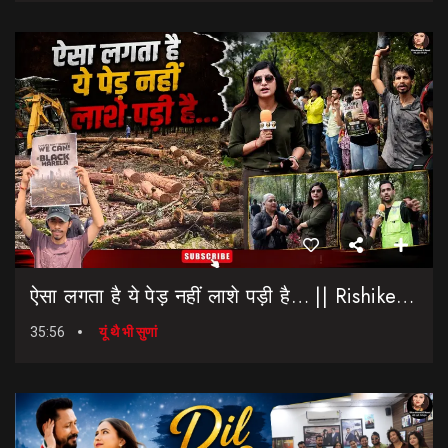
ऐसा लगता है ये पेड़ नहीं लाशे पड़ी है… || Rishikesh-Dehradun Highway || 7 Mod
35:56
यूं थै भी सुणां