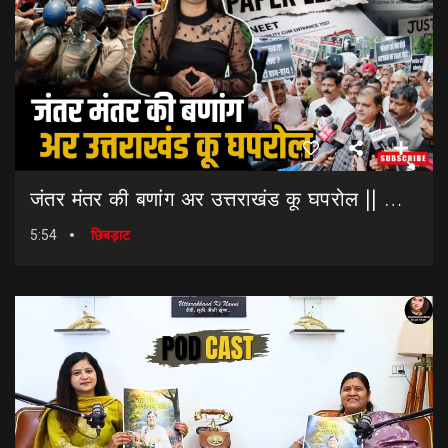
जंतर मंतर की बणांग अर उत्तराखंड कू घपरोल || NEET Paper Leak || Dharmendra Pradhan Resigns
5:54
छिबड़ाट