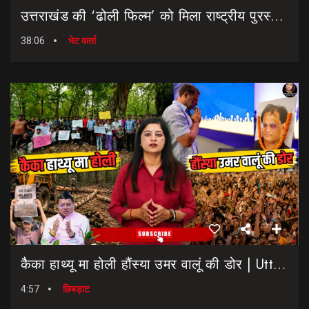
उत्तराखंड की ‘ढोली फिल्म’ को मिला राष्ट्रीय पुरस्कार… || Dholi Film || National Film Awards
38:06
भेट वार्ता
कैैका हाथ्यू मा होली हौंस्या उमर वालूं की डोर | Uttarakhand Election 2027 | Rahul Gandhi In Dehradun
4:57
छिबड़ाट