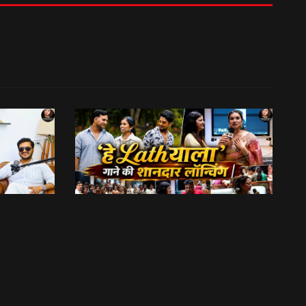
अपनी शर्तों के चलते दो साल से नहीं की एक्टिंग, रणवीर चौहान || Uttarakhand Cinema Untold Secrets
बुग्याल प्रोडक्शन की ओर से ‘हे Lathयाला’ गाने की शानदार लॉन्चिंग || Hey Lathyala || Garhwali Song
13:31
फिल्मी रैबार"