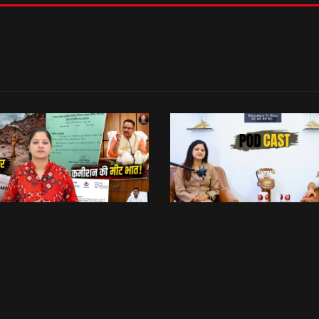
रिश्वत कू रैलू अर कमीशन की मीट भात! | Anti Paper Leak Bill 2026 | Saptahik Chhiprat
छिबड़ाट
भेट वार्ता