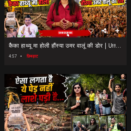
कैैका हाथ्यू मा होली हौंस्या उमर वालूं की डोर | Uttarakhand Election 2027 | Rahul Gandhi In Dehradun
4:57
छिबड़ाट