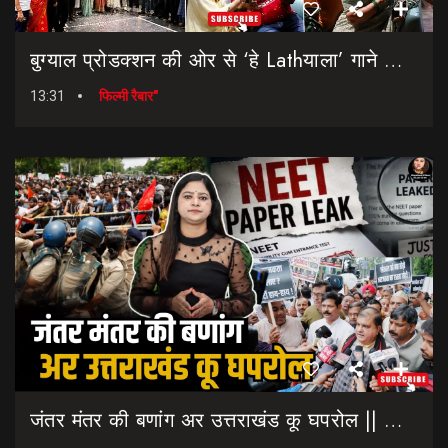
बुग्याल प्रोडक्शन की ओर से ‘हे Lathयाला’ गाने की शानदार लॉन्चिंग || Hey Lathyala || Garhwali Song
13:31
फिल्मी रैबार"
जंतर मंतर की बणांग अर उत्तराखंड कू घपरोल || NEET Paper Leak || Dharmendra Pradhan Resigns