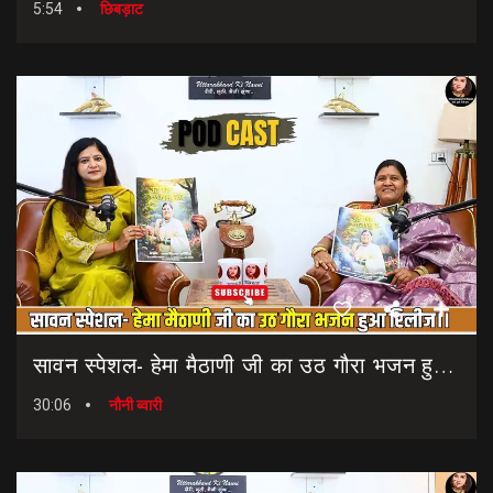
5:54
छिबड़ाट
सावन स्पेशल- हेमा मैठाणी जी का उठ गौरा भजन हुआ रिलीज।। Sawan Special Bhajan || Uth Gaura Bhajan
30:06
नौनी ब्वारी