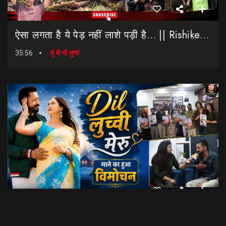
ऐसा लगता है ये पेड़ नहीं लाशे पड़ी है… || Rishikesh-Dehradun Highway || 7 Mod
35:56
यूं थै भी सुणां
Dil Luchi Meru गाने का हुआ विमोचन।। Latest Garhwali Song 2026 || SNN Films