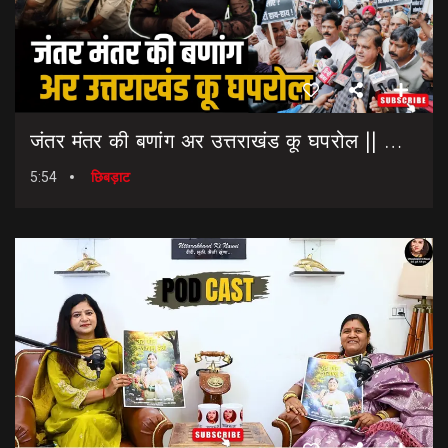
जंतर मंतर की बणांग अर उत्तराखंड कू घपरोल || NEET Paper Leak || Dharmendra Pradhan Resigns
5:54
छिबड़ाट