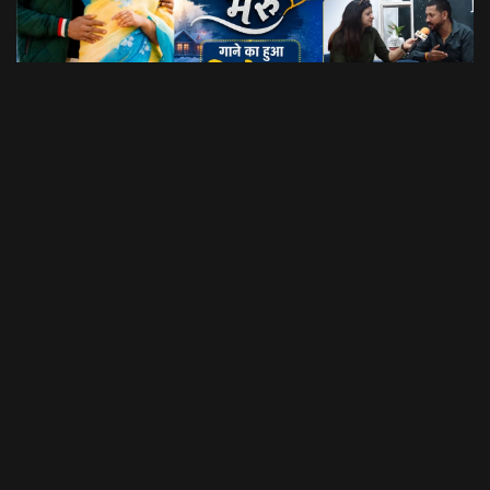
Dil Luchi Meru गाने का हुआ विमोचन।। Latest Garhwali Song 2026 || SNN Films
18:20
फिल्मी रैबार"
LOAD MORE