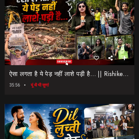
ऐसा लगता है ये पेड़ नहीं लाशे पड़ी है… || Rishikesh-Dehradun Highway || 7 Mod
35:56
यूं थै भी सुणां