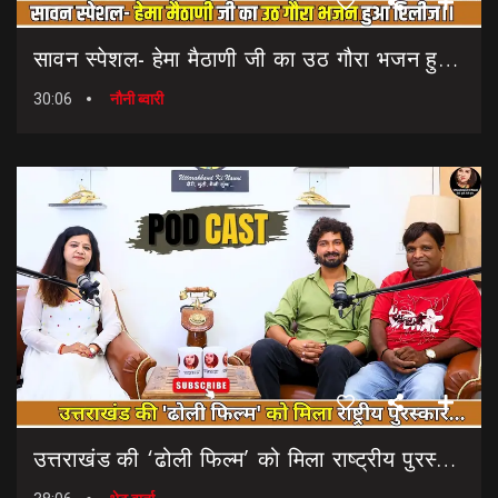
सावन स्पेशल- हेमा मैठाणी जी का उठ गौरा भजन हुआ रिलीज।। Sawan Special Bhajan || Uth Gaura Bhajan
30:06
नौनी ब्वारी
उत्तराखंड की ‘ढोली फिल्म’ को मिला राष्ट्रीय पुरस्कार… || Dholi Film || National Film Awards