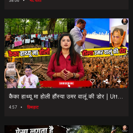
38:06
भेट वार्ता
कैैका हाथ्यू मा होली हौंस्या उमर वालूं की डोर | Uttarakhand Election 2027 | Rahul Gandhi In Dehradun
4:57
छिबड़ाट