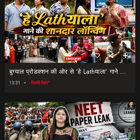
बुग्याल प्रोडक्शन की ओर से ‘हे Lathयाला’ गाने की शानदार लॉन्चिंग || Hey Lathyala || Garhwali Song
13:31
फिल्मी रैबार"