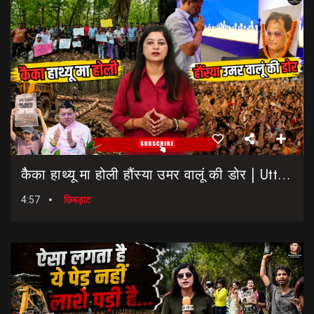
कैैका हाथ्यू मा होली हौंस्या उमर वालूं की डोर | Uttarakhand Election 2027 | Rahul Gandhi In Dehradun
4:57
छिबड़ाट