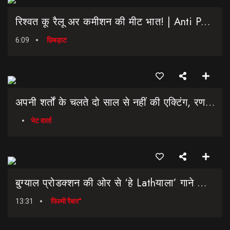
रिश्वत कू रैलू अर कमीशन की मीट भात! | Anti Paper Leak Bill 2026 | Saptahik Chhiprat
6:09
छिबड़ाट
अपनी शर्तों के चलते दो साल से नहीं की एक्टिंग, रणवीर चौहान || Uttarakhand Cinema Untold Secrets
भेट वार्ता
बुग्याल प्रोडक्शन की ओर से ‘हे Lathयाला’ गाने की शानदार लॉन्चिंग || Hey Lathyala || Garhwali Song
13:31
फिल्मी रैबार"