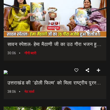
सावन स्पेशल- हेमा मैठाणी जी का उठ गौरा भजन हुआ रिलीज।। Sawan Special Bhajan || Uth Gaura Bhajan
30:06
नौनी ब्वारी
उत्तराखंड की ‘ढोली फिल्म’ को मिला राष्ट्रीय पुरस्कार… || Dholi Film || National Film Awards
38:06
भेट वार्ता