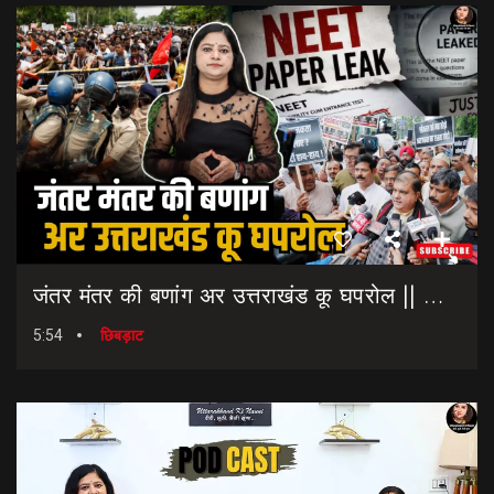
जंतर मंतर की बणांग अर उत्तराखंड कू घपरोल || NEET Paper Leak || Dharmendra Pradhan Resigns
5:54
छिबड़ाट