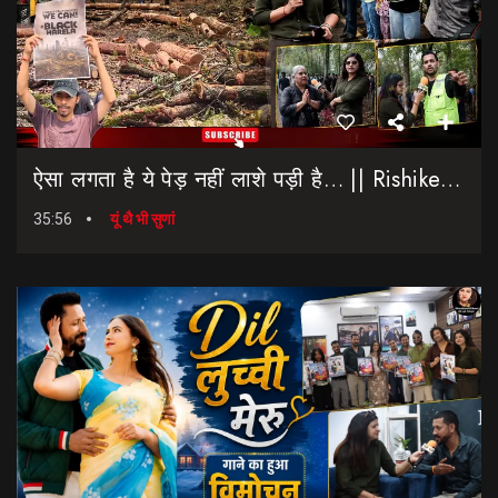
ऐसा लगता है ये पेड़ नहीं लाशे पड़ी है… || Rishikesh-Dehradun Highway || 7 Mod
35:56
यूं थै भी सुणां