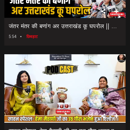
जंतर मंतर की बणांग अर उत्तराखंड कू घपरोल || NEET Paper Leak || Dharmendra Pradhan Resigns
5:54
छिबड़ाट