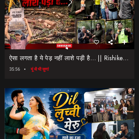
ऐसा लगता है ये पेड़ नहीं लाशे पड़ी है… || Rishikesh-Dehradun Highway || 7 Mod
35:56
यूं थै भी सुणां