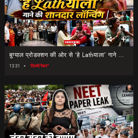
बुग्याल प्रोडक्शन की ओर से ‘हे Lathयाला’ गाने की शानदार लॉन्चिंग || Hey Lathyala || Garhwali Song
13:31
फिल्मी रैबार"