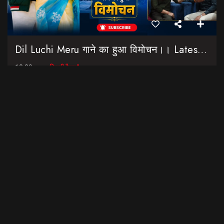
Dil Luchi Meru गाने का हुआ विमोचन।। Latest Garhwali Song 2026 || SNN Films
18:20
फिल्मी रैबार"
LOAD MORE
उत्तराखंड की नौनी प्लेटफार्म की शुरुआत यहां की बेटी-महिलाओं के लिए
विशेष कार्य किये जाने को लेकर की गई है। Contact Details: Nalini