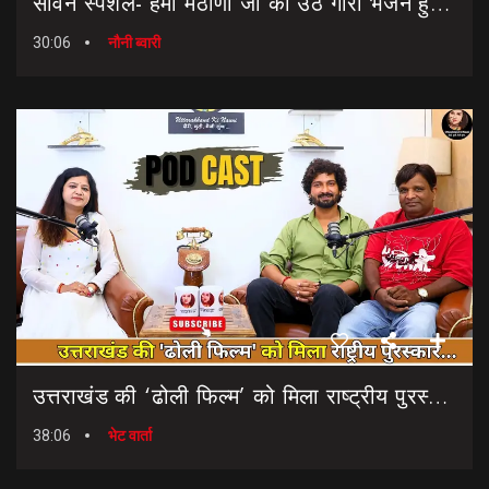
सावन स्पेशल- हेमा मैठाणी जी का उठ गौरा भजन हुआ रिलीज।। Sawan Special Bhajan || Uth Gaura Bhajan
30:06
नौनी ब्वारी
उत्तराखंड की ‘ढोली फिल्म’ को मिला राष्ट्रीय पुरस्कार… || Dholi Film || National Film Awards
38:06
भेट वार्ता