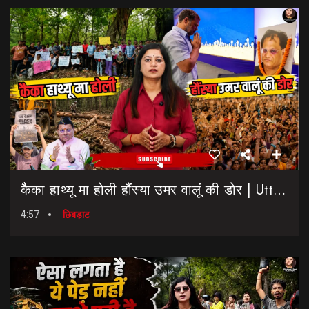
कैैका हाथ्यू मा होली हौंस्या उमर वालूं की डोर | Uttarakhand Election 2027 | Rahul Gandhi In Dehradun
4:57
छिबड़ाट