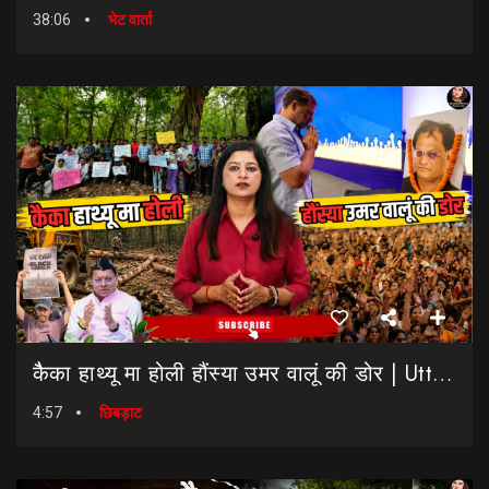
38:06
भेट वार्ता
कैैका हाथ्यू मा होली हौंस्या उमर वालूं की डोर | Uttarakhand Election 2027 | Rahul Gandhi In Dehradun
4:57
छिबड़ाट