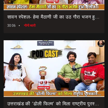
सावन स्पेशल- हेमा मैठाणी जी का उठ गौरा भजन हुआ रिलीज।। Sawan Special Bhajan || Uth Gaura Bhajan
30:06
नौनी ब्वारी
उत्तराखंड की ‘ढोली फिल्म’ को मिला राष्ट्रीय पुरस्कार… || Dholi Film || National Film Awards