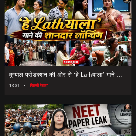
बुग्याल प्रोडक्शन की ओर से ‘हे Lathयाला’ गाने की शानदार लॉन्चिंग || Hey Lathyala || Garhwali Song
13:31
फिल्मी रैबार"