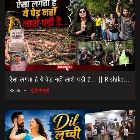
ऐसा लगता है ये पेड़ नहीं लाशे पड़ी है… || Rishikesh-Dehradun Highway || 7 Mod
35:56
यूं थै भी सुणां