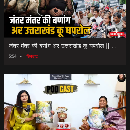
जंतर मंतर की बणांग अर उत्तराखंड कू घपरोल || NEET Paper Leak || Dharmendra Pradhan Resigns
5:54
छिबड़ाट