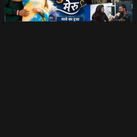
Dil Luchi Meru गाने का हुआ विमोचन।। Latest Garhwali Song 2026 || SNN Films
18:20
फिल्मी रैबार"
LOAD MORE