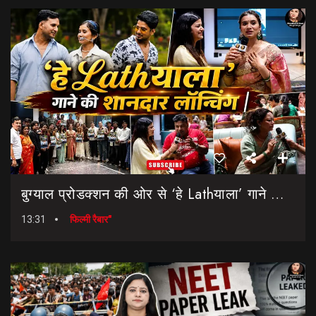
बुग्याल प्रोडक्शन की ओर से ‘हे Lathयाला’ गाने की शानदार लॉन्चिंग || Hey Lathyala || Garhwali Song
13:31
फिल्मी रैबार"