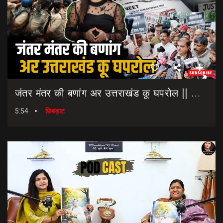
जंतर मंतर की बणांग अर उत्तराखंड कू घपरोल || NEET Paper Leak || Dharmendra Pradhan Resigns
5:54
छिबड़ाट