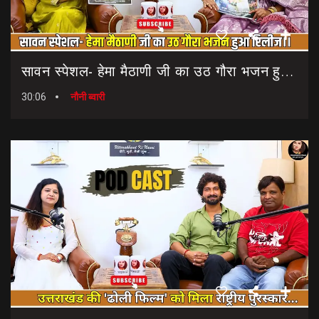
सावन स्पेशल- हेमा मैठाणी जी का उठ गौरा भजन हुआ रिलीज।। Sawan Special Bhajan || Uth Gaura Bhajan
30:06
नौनी ब्वारी