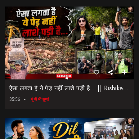
ऐसा लगता है ये पेड़ नहीं लाशे पड़ी है… || Rishikesh-Dehradun Highway || 7 Mod
35:56
यूं थै भी सुणां