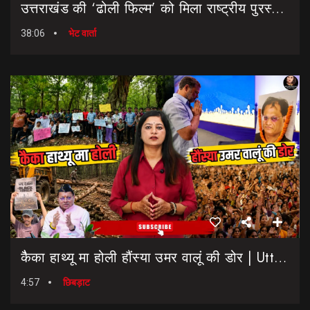
उत्तराखंड की ‘ढोली फिल्म’ को मिला राष्ट्रीय पुरस्कार… || Dholi Film || National Film Awards
38:06
भेट वार्ता
कैैका हाथ्यू मा होली हौंस्या उमर वालूं की डोर | Uttarakhand Election 2027 | Rahul Gandhi In Dehradun
4:57
छिबड़ाट