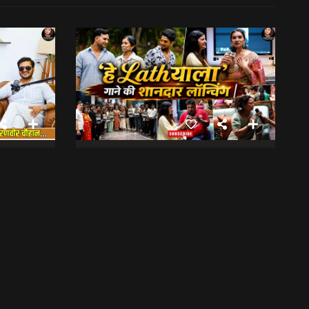
अपनी शर्तों के चलते दो साल से नहीं की एक्टिंग, रणवीर चौहान || Uttarakhand Cinema Untold Secrets
बुग्याल प्रोडक्शन की ओर से ‘हे Lathयाला’ गाने की शानदार लॉन्चिंग || Hey Lathyala || Garhwali Song
13:31
फिल्मी रैबार"