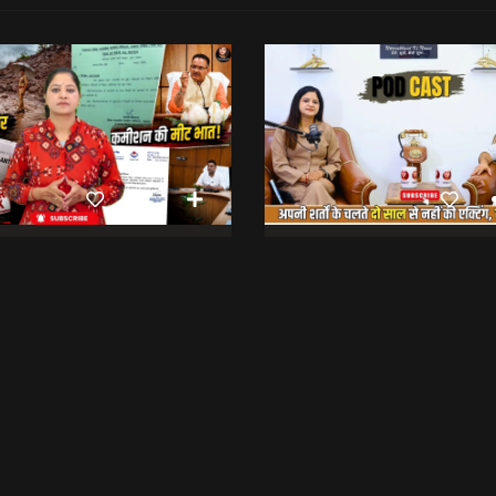
रिश्वत कू रैलू अर कमीशन की मीट भात! | Anti Paper Leak Bill 2026 | Saptahik Chhiprat
छिबड़ाट
भेट वार्ता