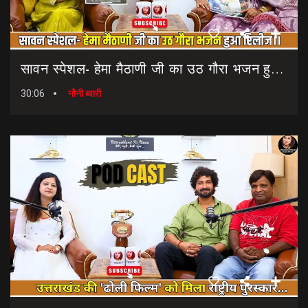
सावन स्पेशल- हेमा मैठाणी जी का उठ गौरा भजन हुआ रिलीज।। Sawan Special Bhajan || Uth Gaura Bhajan
30:06
नौनी ब्वारी