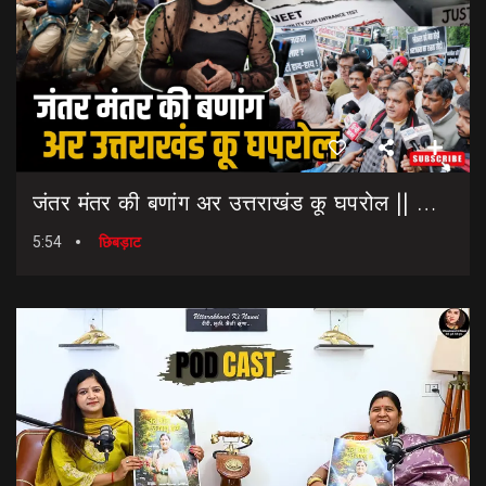
जंतर मंतर की बणांग अर उत्तराखंड कू घपरोल || NEET Paper Leak || Dharmendra Pradhan Resigns
5:54
छिबड़ाट