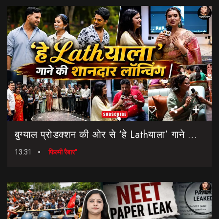
बुग्याल प्रोडक्शन की ओर से ‘हे Lathयाला’ गाने की शानदार लॉन्चिंग || Hey Lathyala || Garhwali Song
13:31
फिल्मी रैबार"