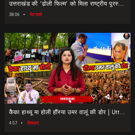
उत्तराखंड की ‘ढोली फिल्म’ को मिला राष्ट्रीय पुरस्कार… || Dholi Film || National Film Awards
38:06
भेट वार्ता
कैैका हाथ्यू मा होली हौंस्या उमर वालूं की डोर | Uttarakhand Election 2027 | Rahul Gandhi In Dehradun
4:57
छिबड़ाट