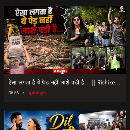
ऐसा लगता है ये पेड़ नहीं लाशे पड़ी है… || Rishikesh-Dehradun Highway || 7 Mod
35:56
यूं थै भी सुणां