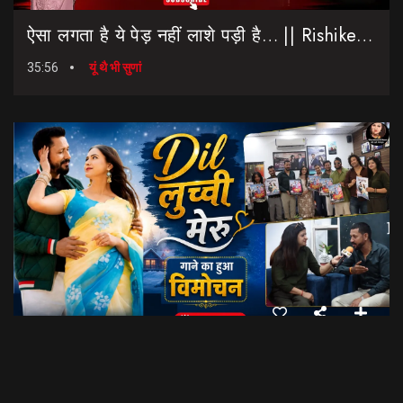
ऐसा लगता है ये पेड़ नहीं लाशे पड़ी है… || Rishikesh-Dehradun Highway || 7 Mod
35:56
यूं थै भी सुणां
Dil Luchi Meru गाने का हुआ विमोचन।। Latest Garhwali Song 2026 || SNN Films
18:20
फिल्मी रैबार"