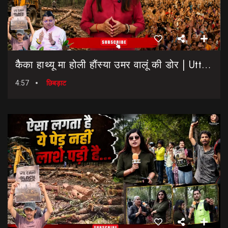
कैैका हाथ्यू मा होली हौंस्या उमर वालूं की डोर | Uttarakhand Election 2027 | Rahul Gandhi In Dehradun
4:57
छिबड़ाट