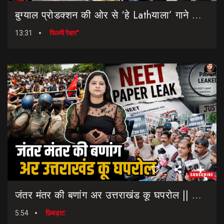
बुग्याल प्रोडक्शन की ओर से ‘हे Lathयाला’ गाने की शानदार लॉन्चिंग || Hey Lathyala || Garhwali Song
13:31
फिल्मी रैबार"
जंतर मंतर की बणांग अर उत्तराखंड कू घपरोल || NEET Paper Leak || Dharmendra Pradhan Resigns
5:54
छिबड़ाट