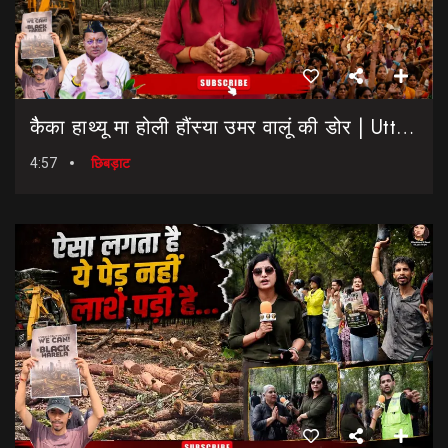
कैैका हाथ्यू मा होली हौंस्या उमर वालूं की डोर | Uttarakhand Election 2027 | Rahul Gandhi In Dehradun
4:57
छिबड़ाट