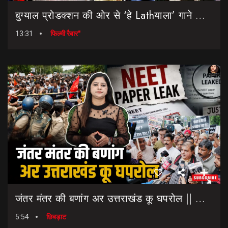
बुग्याल प्रोडक्शन की ओर से ‘हे Lathयाला’ गाने की शानदार लॉन्चिंग || Hey Lathyala || Garhwali Song
13:31
फिल्मी रैबार"
जंतर मंतर की बणांग अर उत्तराखंड कू घपरोल || NEET Paper Leak || Dharmendra Pradhan Resigns
5:54
छिबड़ाट