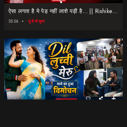
ऐसा लगता है ये पेड़ नहीं लाशे पड़ी है… || Rishikesh-Dehradun Highway || 7 Mod
35:56
यूं थै भी सुणां
Dil Luchi Meru गाने का हुआ विमोचन।। Latest Garhwali Song 2026 || SNN Films
18:20
फिल्मी रैबार"