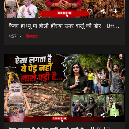
कैैका हाथ्यू मा होली हौंस्या उमर वालूं की डोर | Uttarakhand Election 2027 | Rahul Gandhi In Dehradun
4:57
छिबड़ाट