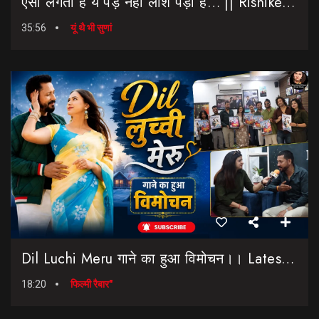
ऐसा लगता है ये पेड़ नहीं लाशे पड़ी है… || Rishikesh-Dehradun Highway || 7 Mod
35:56
यूं थै भी सुणां
Dil Luchi Meru गाने का हुआ विमोचन।। Latest Garhwali Song 2026 || SNN Films
18:20
फिल्मी रैबार"