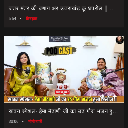
जंतर मंतर की बणांग अर उत्तराखंड कू घपरोल || NEET Paper Leak || Dharmendra Pradhan Resigns
5:54
छिबड़ाट
सावन स्पेशल- हेमा मैठाणी जी का उठ गौरा भजन हुआ रिलीज।। Sawan Special Bhajan || Uth Gaura Bhajan
30:06
नौनी ब्वारी