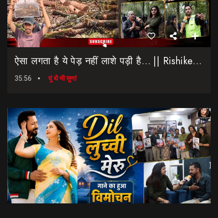
ऐसा लगता है ये पेड़ नहीं लाशे पड़ी है… || Rishikesh-Dehradun Highway || 7 Mod
35:56
यूं थै भी सुणां