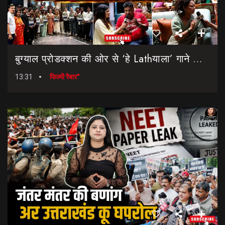
बुग्याल प्रोडक्शन की ओर से ‘हे Lathयाला’ गाने की शानदार लॉन्चिंग || Hey Lathyala || Garhwali Song
13:31
फिल्मी रैबार"