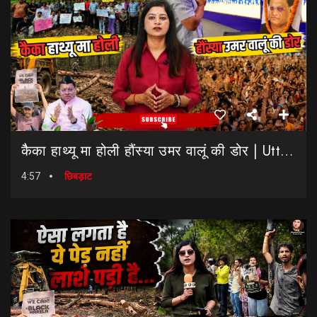
कैैका हाथ्यू मा होली हौंस्या उमर वालूं की डोर | Uttarakhand Election 2027 | Rahul Gandhi In Dehradun
4:57
छिबड़ाट