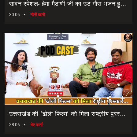
सावन स्पेशल- हेमा मैठाणी जी का उठ गौरा भजन हुआ रिलीज।। Sawan Special Bhajan || Uth Gaura Bhajan
30:06
नौनी ब्वारी
उत्तराखंड की ‘ढोली फिल्म’ को मिला राष्ट्रीय पुरस्कार… || Dholi Film || National Film Awards
38:06
भेट वार्ता