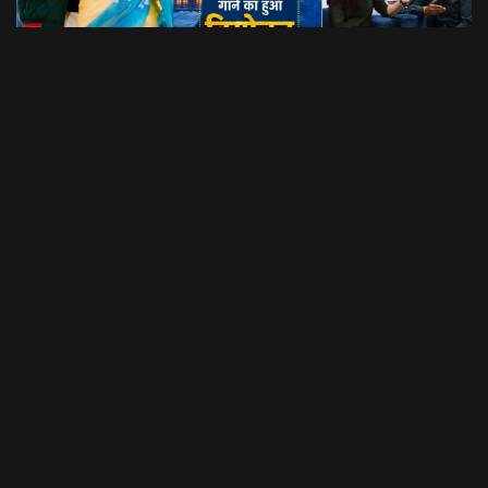
Dil Luchi Meru गाने का हुआ विमोचन।। Latest Garhwali Song 2026 || SNN Films
18:20
फिल्मी रैबार"
LOAD MORE
उत्तराखंड की नौनी प्लेटफार्म की शुरुआत यहां की बेटी-महिलाओं के लिए
विशेष कार्य किये जाने को लेकर की गई है। Contact Details: Nalini