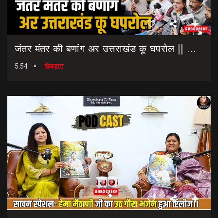
जंतर मंतर की बणांग अर उत्तराखंड कू घपरोल || NEET Paper Leak || Dharmendra Pradhan Resigns
5:54
छिबड़ाट