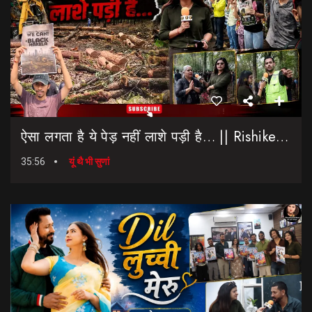
ऐसा लगता है ये पेड़ नहीं लाशे पड़ी है… || Rishikesh-Dehradun Highway || 7 Mod
35:56
यूं थै भी सुणां