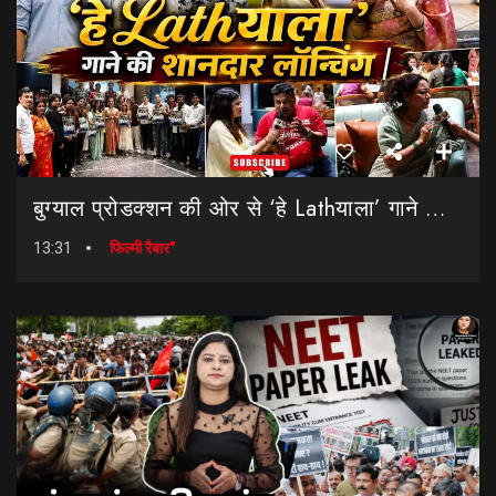
बुग्याल प्रोडक्शन की ओर से ‘हे Lathयाला’ गाने की शानदार लॉन्चिंग || Hey Lathyala || Garhwali Song
13:31
फिल्मी रैबार"