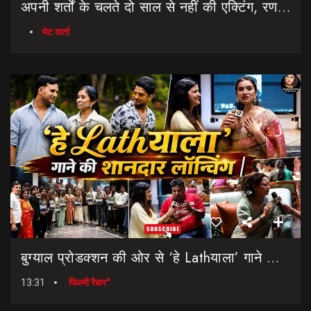
अपनी शर्तों के चलते दो साल से नहीं की एक्टिंग, रणवीर चौहान || Uttarakhand Cinema Untold Secrets
भेट वार्ता
बुग्याल प्रोडक्शन की ओर से ‘हे Lathयाला’ गाने की शानदार लॉन्चिंग || Hey Lathyala || Garhwali Song
13:31
फिल्मी रैबार"