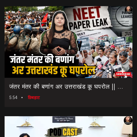
जंतर मंतर की बणांग अर उत्तराखंड कू घपरोल || NEET Paper Leak || Dharmendra Pradhan Resigns
5:54
छिबड़ाट