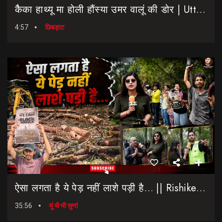
कैैका हाथ्यू मा होली हौंस्या उमर वालूं की डोर | Uttarakhand Election 2027 | Rahul Gandhi In Dehradun
4:57
छिबड़ाट
ऐसा लगता है ये पेड़ नहीं लाशे पड़ी है… || Rishikesh-Dehradun Highway || 7 Mod
35:56
यूं थै भी सुणां