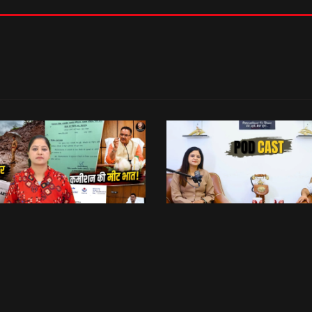
रिश्वत कू रैलू अर कमीशन की मीट भात! | Anti Paper Leak Bill 2026 | Saptahik Chhiprat
छिबड़ाट
भेट वार्ता