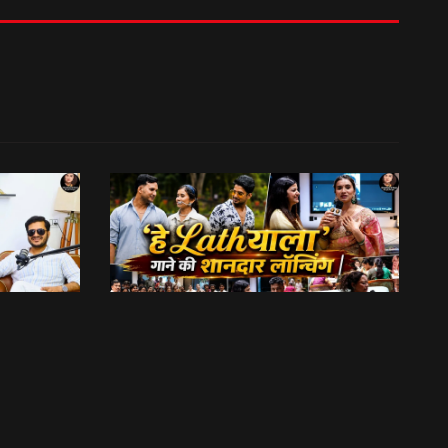
अपनी शर्तों के चलते दो साल से नहीं की एक्टिंग, रणवीर चौहान || Uttarakhand Cinema Untold Secrets
बुग्याल प्रोडक्शन की ओर से ‘हे Lathयाला’ गाने की शानदार लॉन्चिंग || Hey Lathyala || Garhwali Song
13:31
फिल्मी रैबार"