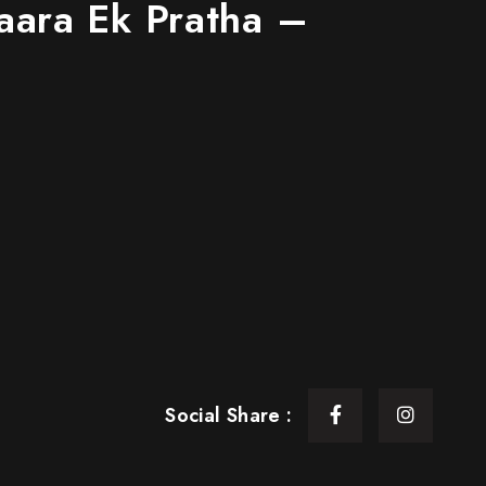
म… Kaara Ek Pratha –
Social Share :