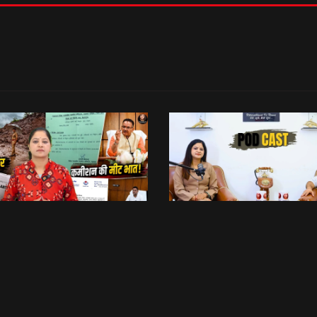
रिश्वत कू रैलू अर कमीशन की मीट भात! | Anti Paper Leak Bill 2026 | Saptahik Chhiprat
छिबड़ाट
भेट वार्ता