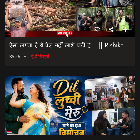
ऐसा लगता है ये पेड़ नहीं लाशे पड़ी है… || Rishikesh-Dehradun Highway || 7 Mod
35:56
यूं थै भी सुणां