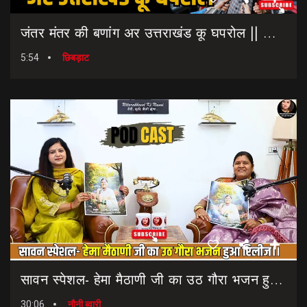
जंतर मंतर की बणांग अर उत्तराखंड कू घपरोल || NEET Paper Leak || Dharmendra Pradhan Resigns
5:54
छिबड़ाट
सावन स्पेशल- हेमा मैठाणी जी का उठ गौरा भजन हुआ रिलीज।। Sawan Special Bhajan || Uth Gaura Bhajan
30:06
नौनी ब्वारी