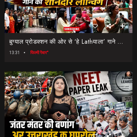
बुग्याल प्रोडक्शन की ओर से ‘हे Lathयाला’ गाने की शानदार लॉन्चिंग || Hey Lathyala || Garhwali Song
13:31
फिल्मी रैबार"