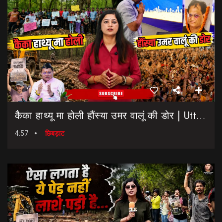
कैैका हाथ्यू मा होली हौंस्या उमर वालूं की डोर | Uttarakhand Election 2027 | Rahul Gandhi In Dehradun
4:57
छिबड़ाट