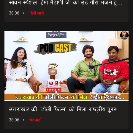
सावन स्पेशल- हेमा मैठाणी जी का उठ गौरा भजन हुआ रिलीज।। Sawan Special Bhajan || Uth Gaura Bhajan
30:06
नौनी ब्वारी
उत्तराखंड की ‘ढोली फिल्म’ को मिला राष्ट्रीय पुरस्कार… || Dholi Film || National Film Awards
38:06
भेट वार्ता