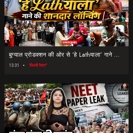
बुग्याल प्रोडक्शन की ओर से ‘हे Lathयाला’ गाने की शानदार लॉन्चिंग || Hey Lathyala || Garhwali Song
13:31
फिल्मी रैबार"