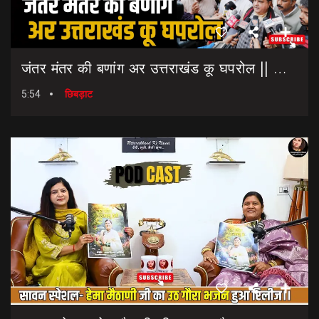
जंतर मंतर की बणांग अर उत्तराखंड कू घपरोल || NEET Paper Leak || Dharmendra Pradhan Resigns
5:54
छिबड़ाट