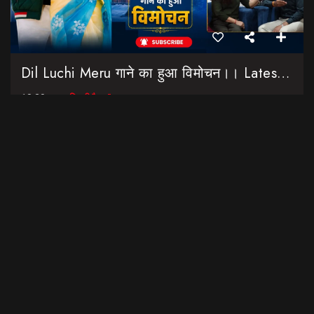
Dil Luchi Meru गाने का हुआ विमोचन।। Latest Garhwali Song 2026 || SNN Films
18:20
फिल्मी रैबार"
LOAD MORE
उत्तराखंड की नौनी प्लेटफार्म की शुरुआत यहां की बेटी-महिलाओं के लिए
विशेष कार्य किये जाने को लेकर की गई है। Contact Details: Nalini