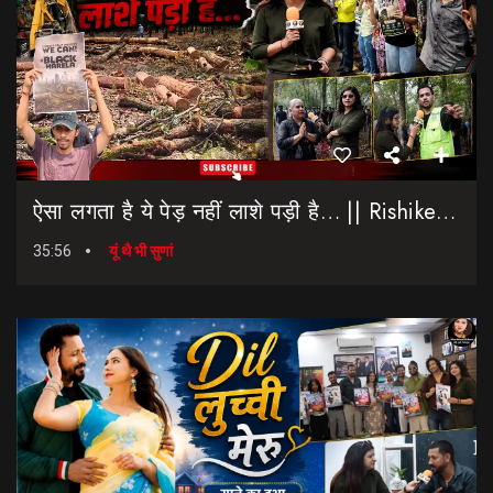
ऐसा लगता है ये पेड़ नहीं लाशे पड़ी है… || Rishikesh-Dehradun Highway || 7 Mod
35:56
यूं थै भी सुणां