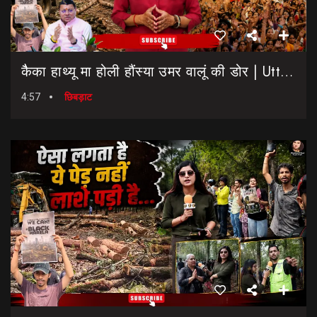
कैैका हाथ्यू मा होली हौंस्या उमर वालूं की डोर | Uttarakhand Election 2027 | Rahul Gandhi In Dehradun
4:57
छिबड़ाट