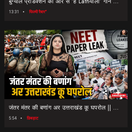
बुग्याल प्रोडक्शन की ओर से ‘हे Lathयाला’ गाने की शानदार लॉन्चिंग || Hey Lathyala || Garhwali Song
13:31
फिल्मी रैबार"
जंतर मंतर की बणांग अर उत्तराखंड कू घपरोल || NEET Paper Leak || Dharmendra Pradhan Resigns
5:54
छिबड़ाट