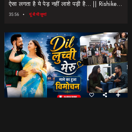
ऐसा लगता है ये पेड़ नहीं लाशे पड़ी है… || Rishikesh-Dehradun Highway || 7 Mod
35:56
यूं थै भी सुणां
Dil Luchi Meru गाने का हुआ विमोचन।। Latest Garhwali Song 2026 || SNN Films
18:20
फिल्मी रैबार"