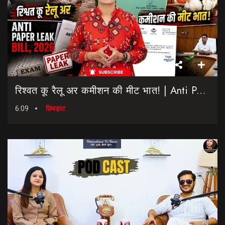
रिश्वत कू रैलू अर कमीशन की मीट भात! | Anti Paper Leak Bill 2026 | Saptahik Chhiprat
6:09
छिबड़ाट