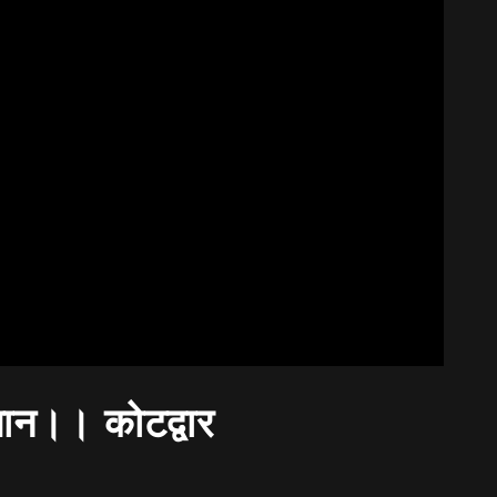
चान।। कोटद्वार