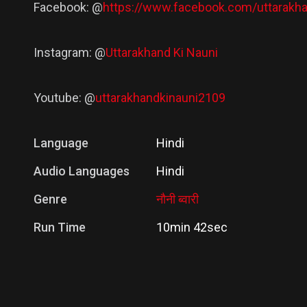
Facebook: @
https://www.facebook.com/uttarakh
Instagram: @
Uttarakhand Ki Nauni
Youtube: @
uttarakhandkinauni2109
Language
Hindi
Audio Languages
Hindi
Genre
नौनी ब्वारी
Run Time
10min 42sec
Release Date
31 Mar, 2022