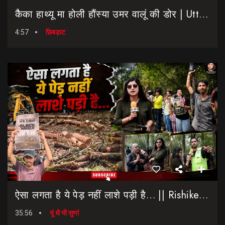
कैैका हाथ्यू मा होली हौंस्या उमर वालूं की डोर | Uttarakhand Election 2027 | Rahul Gandhi In Dehradun
4:57
छिबड़ाट
ऐसा लगता है ये पेड़ नहीं लाशे पड़ी है… || Rishikesh-Dehradun Highway || 7 Mod
35:56
यूं थै भी सुणां