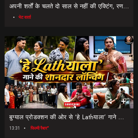
अपनी शर्तों के चलते दो साल से नहीं की एक्टिंग, रणवीर चौहान || Uttarakhand Cinema Untold Secrets
भेट वार्ता
बुग्याल प्रोडक्शन की ओर से ‘हे Lathयाला’ गाने की शानदार लॉन्चिंग || Hey Lathyala || Garhwali Song
13:31
फिल्मी रैबार"