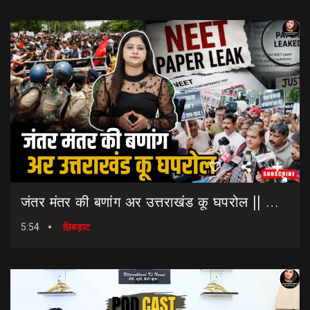
जंतर मंतर की बणांग अर उत्तराखंड कू घपरोल || NEET Paper Leak || Dharmendra Pradhan Resigns
5:54
छिबड़ाट