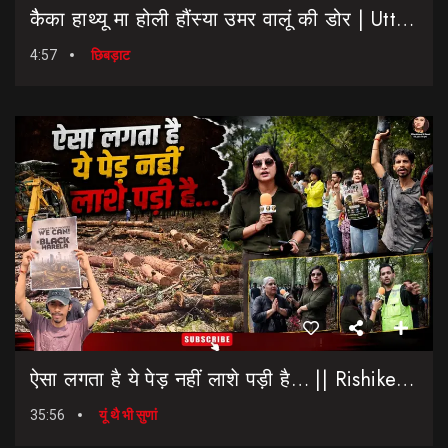
कैैका हाथ्यू मा होली हौंस्या उमर वालूं की डोर | Uttarakhand Election 2027 | Rahul Gandhi In Dehradun
4:57
छिबड़ाट
ऐसा लगता है ये पेड़ नहीं लाशे पड़ी है… || Rishikesh-Dehradun Highway || 7 Mod
35:56
यूं थै भी सुणां