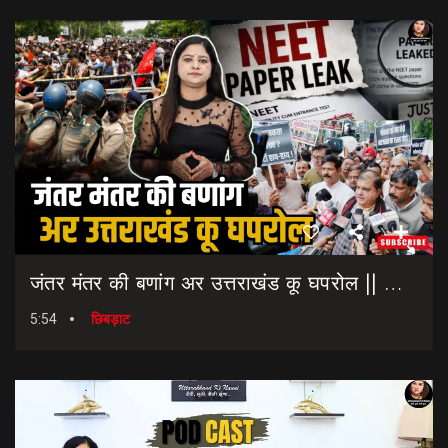
जंतर मंतर की बणांग अर उत्तराखंड कू घपरोल || NEET Paper Leak || Dharmendra Pradhan Resigns
5:54
छिबड़ाट