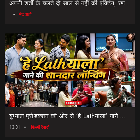
अपनी शर्तों के चलते दो साल से नहीं की एक्टिंग, रणवीर चौहान || Uttarakhand Cinema Untold Secrets
भेट वार्ता
बुग्याल प्रोडक्शन की ओर से ‘हे Lathयाला’ गाने की शानदार लॉन्चिंग || Hey Lathyala || Garhwali Song
13:31
फिल्मी रैबार"