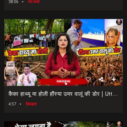
38:06
भेट वार्ता
कैैका हाथ्यू मा होली हौंस्या उमर वालूं की डोर | Uttarakhand Election 2027 | Rahul Gandhi In Dehradun
4:57
छिबड़ाट