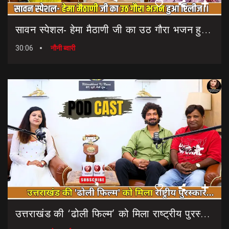
सावन स्पेशल- हेमा मैठाणी जी का उठ गौरा भजन हुआ रिलीज।। Sawan Special Bhajan || Uth Gaura Bhajan
30:06
नौनी ब्वारी
उत्तराखंड की ‘ढोली फिल्म’ को मिला राष्ट्रीय पुरस्कार… || Dholi Film || National Film Awards