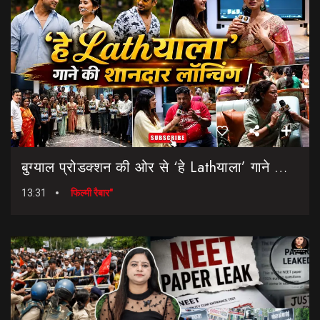
बुग्याल प्रोडक्शन की ओर से ‘हे Lathयाला’ गाने की शानदार लॉन्चिंग || Hey Lathyala || Garhwali Song
13:31
फिल्मी रैबार"