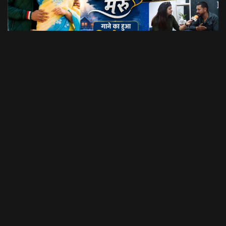
Dil Luchi Meru गाने का हुआ विमोचन।। Latest Garhwali Song 2026 || SNN Films
18:20
फिल्मी रैबार"
LOAD MORE