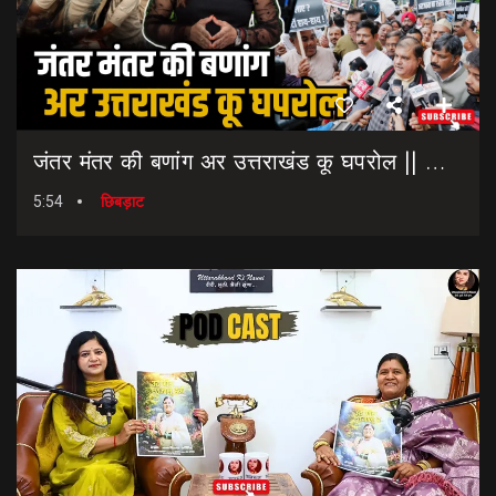
जंतर मंतर की बणांग अर उत्तराखंड कू घपरोल || NEET Paper Leak || Dharmendra Pradhan Resigns
5:54
छिबड़ाट