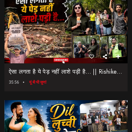
ऐसा लगता है ये पेड़ नहीं लाशे पड़ी है… || Rishikesh-Dehradun Highway || 7 Mod
35:56
यूं थै भी सुणां