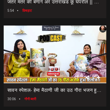
जंतर मंतर की बणांग अर उत्तराखंड कू घपरोल || NEET Paper Leak || Dharmendra Pradhan Resigns
5:54
छिबड़ाट
सावन स्पेशल- हेमा मैठाणी जी का उठ गौरा भजन हुआ रिलीज।। Sawan Special Bhajan || Uth Gaura Bhajan
30:06
नौनी ब्वारी