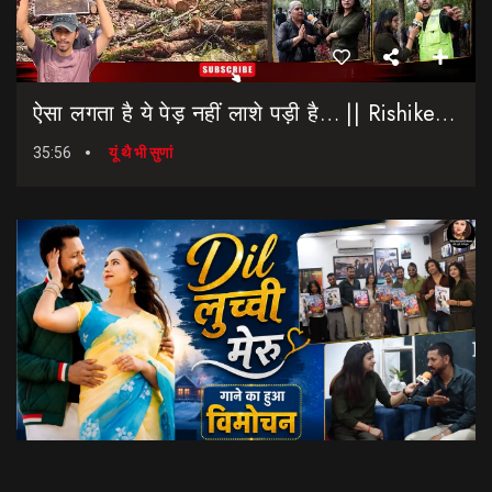
ऐसा लगता है ये पेड़ नहीं लाशे पड़ी है… || Rishikesh-Dehradun Highway || 7 Mod
35:56
यूं थै भी सुणां