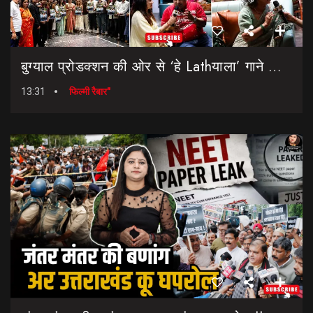
बुग्याल प्रोडक्शन की ओर से ‘हे Lathयाला’ गाने की शानदार लॉन्चिंग || Hey Lathyala || Garhwali Song
13:31
फिल्मी रैबार"