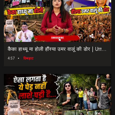
कैैका हाथ्यू मा होली हौंस्या उमर वालूं की डोर | Uttarakhand Election 2027 | Rahul Gandhi In Dehradun
4:57
छिबड़ाट