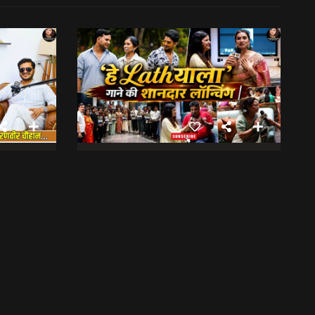
अपनी शर्तों के चलते दो साल से नहीं की एक्टिंग, रणवीर चौहान || Uttarakhand Cinema Untold Secrets
बुग्याल प्रोडक्शन की ओर से ‘हे Lathयाला’ गाने की शानदार लॉन्चिंग || Hey Lathyala || Garhwali Song
13:31
फिल्मी रैबार"