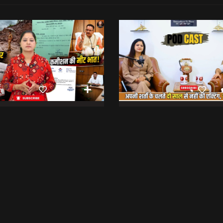
रिश्वत कू रैलू अर कमीशन की मीट भात! | Anti Paper Leak Bill 2026 | Saptahik Chhiprat
छिबड़ाट
भेट वार्ता