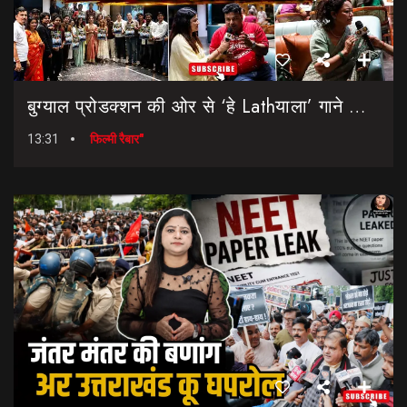
बुग्याल प्रोडक्शन की ओर से ‘हे Lathयाला’ गाने की शानदार लॉन्चिंग || Hey Lathyala || Garhwali Song
13:31
फिल्मी रैबार"