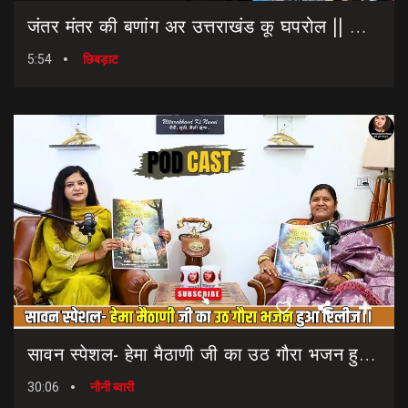
जंतर मंतर की बणांग अर उत्तराखंड कू घपरोल || NEET Paper Leak || Dharmendra Pradhan Resigns
5:54
छिबड़ाट
सावन स्पेशल- हेमा मैठाणी जी का उठ गौरा भजन हुआ रिलीज।। Sawan Special Bhajan || Uth Gaura Bhajan
30:06
नौनी ब्वारी