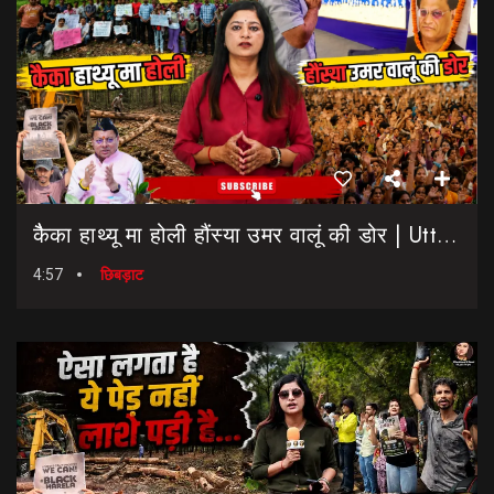
कैैका हाथ्यू मा होली हौंस्या उमर वालूं की डोर | Uttarakhand Election 2027 | Rahul Gandhi In Dehradun
4:57
छिबड़ाट