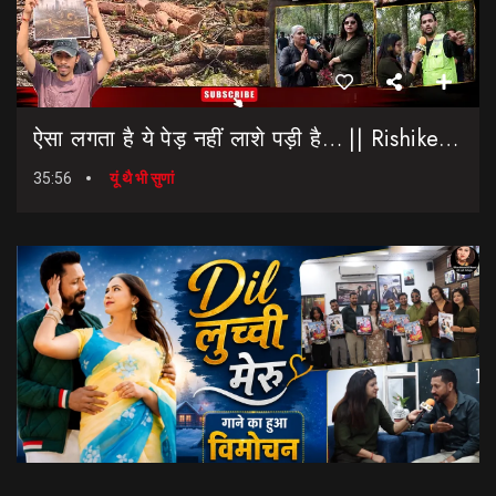
ऐसा लगता है ये पेड़ नहीं लाशे पड़ी है… || Rishikesh-Dehradun Highway || 7 Mod
35:56
यूं थै भी सुणां