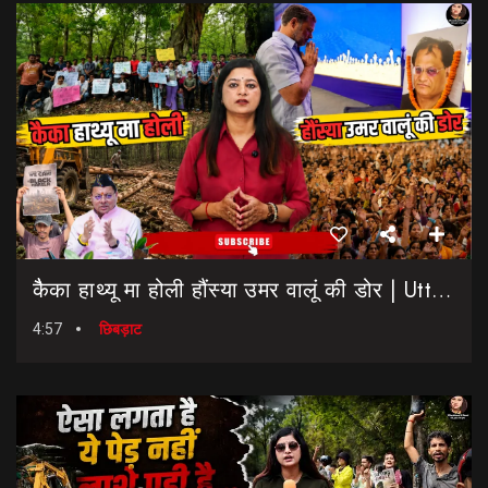
कैैका हाथ्यू मा होली हौंस्या उमर वालूं की डोर | Uttarakhand Election 2027 | Rahul Gandhi In Dehradun
4:57
छिबड़ाट