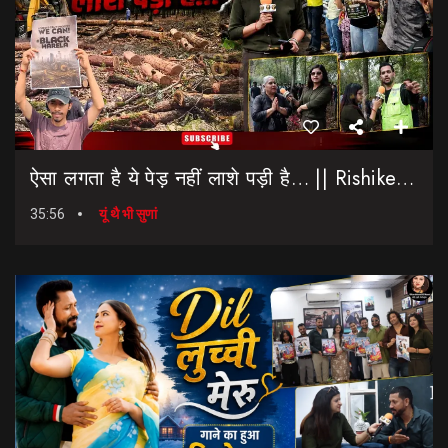
ऐसा लगता है ये पेड़ नहीं लाशे पड़ी है… || Rishikesh-Dehradun Highway || 7 Mod
35:56
यूं थै भी सुणां