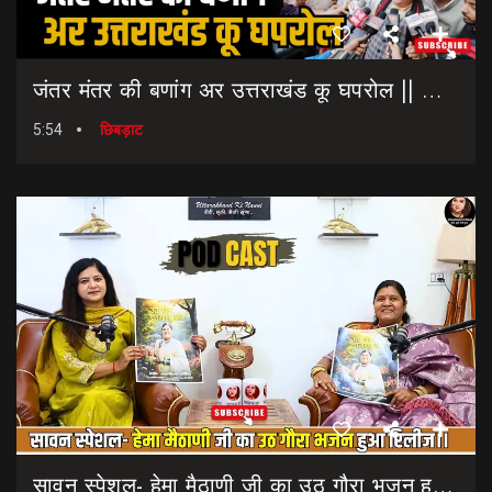
जंतर मंतर की बणांग अर उत्तराखंड कू घपरोल || NEET Paper Leak || Dharmendra Pradhan Resigns
5:54
छिबड़ाट
सावन स्पेशल- हेमा मैठाणी जी का उठ गौरा भजन हुआ रिलीज।। Sawan Special Bhajan || Uth Gaura Bhajan