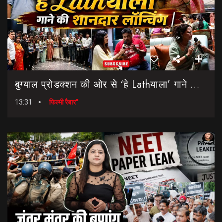
बुग्याल प्रोडक्शन की ओर से ‘हे Lathयाला’ गाने की शानदार लॉन्चिंग || Hey Lathyala || Garhwali Song
13:31
फिल्मी रैबार"