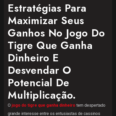
Estratégias Para
Maximizar Seus
Ganhos No Jogo Do
Tigre Que Ganha
Dinheiro E
Desvendar O
Potencial De
Multiplicação.
O
jogo do tigre que ganha dinheiro
tem despertado
grande interesse entre os entusiastas de cassinos