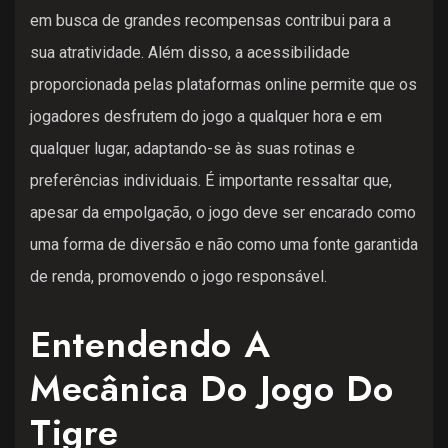
em busca de grandes recompensas contribui para a
sua atratividade. Além disso, a acessibilidade
proporcionada pelas plataformas online permite que os
jogadores desfrutem do jogo a qualquer hora e em
qualquer lugar, adaptando-se às suas rotinas e
preferências individuais. É importante ressaltar que,
apesar da empolgação, o jogo deve ser encarado como
uma forma de diversão e não como uma fonte garantida
de renda, promovendo o jogo responsável.
Entendendo A
Mecânica Do Jogo Do
Tigre