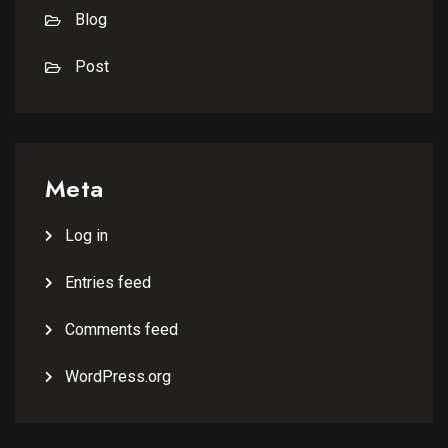
Blog
Post
Meta
Log in
Entries feed
Comments feed
WordPress.org