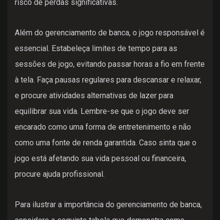
risco de perdas significativas.
Além do gerenciamento de banca, o jogo responsável é
essencial. Estabeleça limites de tempo para as
sessões de jogo, evitando passar horas a fio em frente
à tela. Faça pausas regulares para descansar e relaxar,
e procure atividades alternativas de lazer para
equilibrar sua vida. Lembre-se que o jogo deve ser
encarado como uma forma de entretenimento e não
como uma fonte de renda garantida. Caso sinta que o
jogo está afetando sua vida pessoal ou financeira,
procure ajuda profissional.
Para ilustrar a importância do gerenciamento de banca,