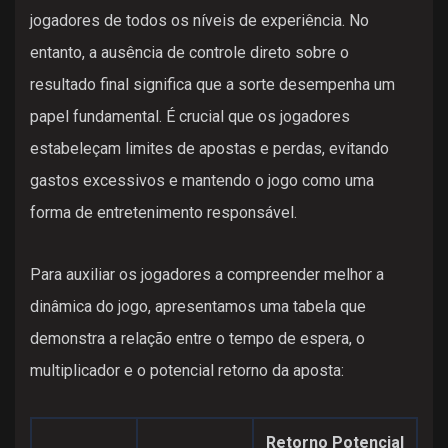
jogadores de todos os níveis de experiência. No
entanto, a ausência de controle direto sobre o
resultado final significa que a sorte desempenha um
papel fundamental. É crucial que os jogadores
estabeleçam limites de apostas e perdas, evitando
gastos excessivos e mantendo o jogo como uma
forma de entretenimento responsável.
Para auxiliar os jogadores a compreender melhor a
dinâmica do jogo, apresentamos uma tabela que
demonstra a relação entre o tempo de espera, o
multiplicador e o potencial retorno da aposta:
Retorno Potencial