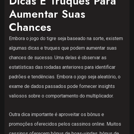
Dicas E Truques Para
Aumentar Suas
Chances
Embora o jogo do tigre seja baseado na sorte, existem
algumas dicas e truques que podem aumentar suas
chances de sucesso. Uma delas é observar as
estatísticas das rodadas anteriores para identificar
padrões e tendências. Embora o jogo seja aleatório, o
exame de dados passados pode fornecer insights
valiosos sobre o comportamento do multiplicador.
Outra dica importante é aproveitar os bônus e
promoções oferecidos pelos cassinos online. Muitos
cassinos oferecem bônus de boas-vindas, bônus de