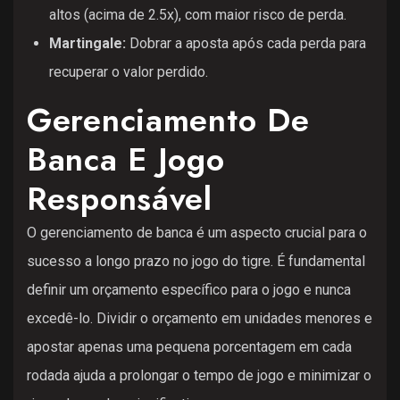
altos (acima de 2.5x), com maior risco de perda.
Martingale:
Dobrar a aposta após cada perda para
recuperar o valor perdido.
Gerenciamento De
Banca E Jogo
Responsável
O gerenciamento de banca é um aspecto crucial para o
sucesso a longo prazo no jogo do tigre. É fundamental
definir um orçamento específico para o jogo e nunca
excedê-lo. Dividir o orçamento em unidades menores e
apostar apenas uma pequena porcentagem em cada
rodada ajuda a prolongar o tempo de jogo e minimizar o