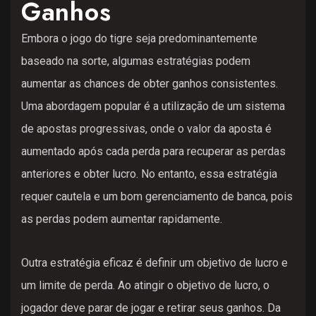
Ganhos
Embora o jogo do tigre seja predominantemente
baseado na sorte, algumas estratégias podem
aumentar as chances de obter ganhos consistentes.
Uma abordagem popular é a utilização de um sistema
de apostas progressivas, onde o valor da aposta é
aumentado após cada perda para recuperar as perdas
anteriores e obter lucro. No entanto, essa estratégia
requer cautela e um bom gerenciamento de banca, pois
as perdas podem aumentar rapidamente.
Outra estratégia eficaz é definir um objetivo de lucro e
um limite de perda. Ao atingir o objetivo de lucro, o
jogador deve parar de jogar e retirar seus ganhos. Da