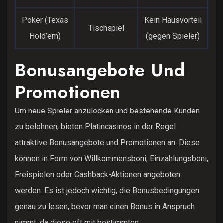
Poker (Texas
Kein Hausvorteil
Tischspiel
Hold’em)
(gegen Spieler)
Bonusangebote Und
Promotionen
Um neue Spieler anzulocken und bestehende Kunden
zu belohnen, bieten Platincasinos in der Regel
attraktive Bonusangebote und Promotionen an. Diese
können in Form von Willkommensboni, Einzahlungsboni,
Freispielen oder Cashback-Aktionen angeboten
werden. Es ist jedoch wichtig, die Bonusbedingungen
genau zu lesen, bevor man einen Bonus in Anspruch
nimmt, da diese oft mit bestimmten