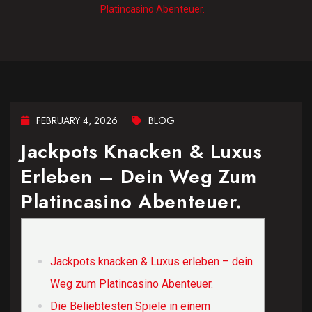
Platincasino Abenteuer.
FEBRUARY 4, 2026
BLOG
Jackpots Knacken & Luxus
Erleben – Dein Weg Zum
Platincasino Abenteuer.
Jackpots knacken & Luxus erleben – dein
Weg zum Platincasino Abenteuer.
Die Beliebtesten Spiele in einem