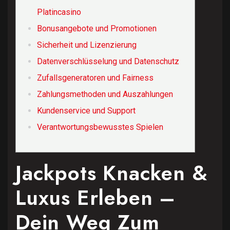
Platincasino
Bonusangebote und Promotionen
Sicherheit und Lizenzierung
Datenverschlüsselung und Datenschutz
Zufallsgeneratoren und Fairness
Zahlungsmethoden und Auszahlungen
Kundenservice und Support
Verantwortungsbewusstes Spielen
Jackpots Knacken &
Luxus Erleben –
Dein Weg Zum