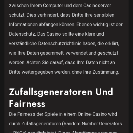
zwischen Ihrem Computer und dem Casinoserver
schützt. Dies verhindert, dass Dritte Ihre sensiblen
Informationen abfangen können. Ebenso wichtig ist der
Datenschutz. Das Casino sollte eine klare und
verständliche Datenschutzrichtlinie haben, die erklärt,
wie Ihre Daten gesammelt, verwendet und geschützt
werden. Achten Sie darauf, dass Ihre Daten nicht an
Dritte weitergegeben werden, ohne Ihre Zustimmung.
Zufallsgeneratoren Und
Fairness
Die Fairness der Spiele in einem Online-Casino wird
durch Zufallsgeneratoren (Random Number Generators