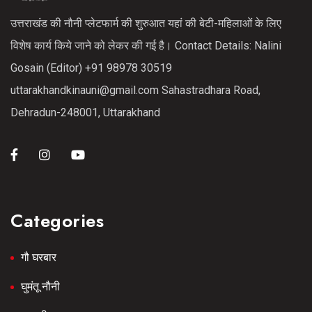
उत्तराखंड की नौनी प्लेटफार्म की शुरुआत यहां की बेटी-महिलाओं के लिए
विशेष कार्य किये जाने को लेकर की गई है। Contact Details: Nalini
Gosain (Editor) +91 98978 30519
uttarakhandkinauni@gmail.com Sahastradhara Road,
Dehradun-248001, Uttarakhand
Categories
गौ घरबार
घुमंतू नौनी