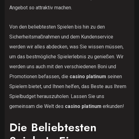
Angebot so attraktiv machen.
Von den beliebtesten Spielen bis hin zu den
Sicherheitsmaßnahmen und dem Kundenservice
werden wir alles abdecken, was Sie wissen müssen,
um das bestmögliche Spielerlebnis zu genießen. Wir
werden uns auch mit den verschiedenen Boni und
Promotionen befassen, die
casino platinum
seinen
Spielern bietet, und Ihnen helfen, das Beste aus Ihrem
Spielbudget herauszuholen. Lassen Sie uns
gemeinsam die Welt des
casino platinum
erkunden!
Die Beliebtesten