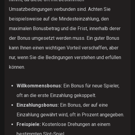
Umsatzbedingungen verbunden sind. Achten Sie
beispielsweise auf die Mindesteinzahlung, den
maximalen Bonusbetrag und die Frist, innerhalb derer
der Bonus umgesetzt werden muss. Ein guter Bonus
kann Ihnen einen wichtigen Vorteil verschaffen, aber
nur, wenn Sie die Bedingungen verstehen und erfüllen
können.
Willkommensbonus:
Ein Bonus für neue Spieler,
oft an die erste Einzahlung gekoppelt.
Einzahlungsbonus:
Ein Bonus, der auf eine
Einzahlung gewährt wird, oft in Prozent angegeben.
Freispiele:
Kostenlose Drehungen an einem
bestimmten Slot-Spiel.