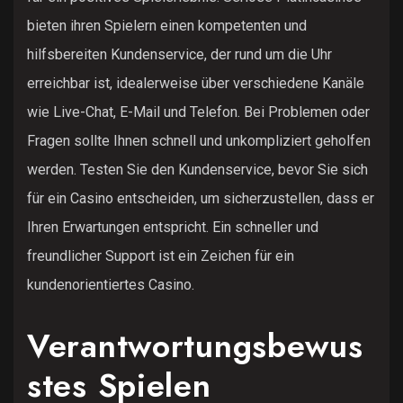
bieten ihren Spielern einen kompetenten und
hilfsbereiten Kundenservice, der rund um die Uhr
erreichbar ist, idealerweise über verschiedene Kanäle
wie Live-Chat, E-Mail und Telefon. Bei Problemen oder
Fragen sollte Ihnen schnell und unkompliziert geholfen
werden. Testen Sie den Kundenservice, bevor Sie sich
für ein Casino entscheiden, um sicherzustellen, dass er
Ihren Erwartungen entspricht. Ein schneller und
freundlicher Support ist ein Zeichen für ein
kundenorientiertes Casino.
Verantwortungsbewus
Stes Spielen