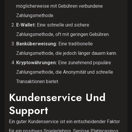
möglicherweise mit Gebühren verbundene
Zahlungsmethode.
E-Wallet:
Eine schnelle und sichere
Zahlungsmethode, oft mit geringen Gebühren.
Banküberweisung:
Eine traditionelle
Zahlungsmethode, die jedoch länger dauern kann.
Kryptowährungen:
Eine zunehmend populäre
Zahlungsmethode, die Anonymität und schnelle
Transaktionen bietet.
Kundenservice Und
Support
Ein guter Kundenservice ist ein entscheidender Faktor
für ein positives Spielerlebnis. Seriöse Platincasinos