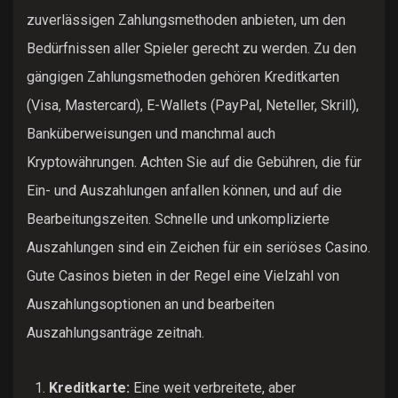
zuverlässigen Zahlungsmethoden anbieten, um den
Bedürfnissen aller Spieler gerecht zu werden. Zu den
gängigen Zahlungsmethoden gehören Kreditkarten
(Visa, Mastercard), E-Wallets (PayPal, Neteller, Skrill),
Banküberweisungen und manchmal auch
Kryptowährungen. Achten Sie auf die Gebühren, die für
Ein- und Auszahlungen anfallen können, und auf die
Bearbeitungszeiten. Schnelle und unkomplizierte
Auszahlungen sind ein Zeichen für ein seriöses Casino.
Gute Casinos bieten in der Regel eine Vielzahl von
Auszahlungsoptionen an und bearbeiten
Auszahlungsanträge zeitnah.
Kreditkarte:
Eine weit verbreitete, aber