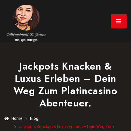
Jackpots Knacken &
Luxus Erleben – Dein
Weg Zum Platincasino
Abenteuer.
Home
Blog
Jackpots Knacken & Luxus Erleben – Dein Weg Zum