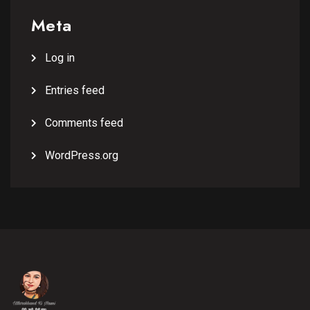
Meta
Log in
Entries feed
Comments feed
WordPress.org