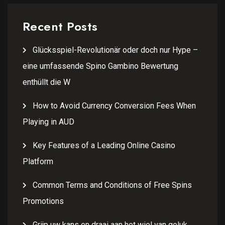
Recent Posts
Glücksspiel-Revolutionär oder doch nur Hype –
eine umfassende Spino Gambino Bewertung
enthüllt die W
How to Avoid Currency Conversion Fees When
Playing in AUD
Key Features of a Leading Online Casino
Platform
Common Terms and Conditions of Free Spins
Promotions
Grijp uw kans en draai aan het wiel van geluk