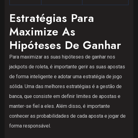
Estratégias Para
Maximize As
Hipóteses De Ganhar
Para maximizar as suas hipóteses de ganhar nos
jackpots de roleta, é importante gerir as suas apostas
de forma inteligente e adotar uma estratégia de jogo
sólida. Uma das melhores estratégias é a gestão de
banca, que consiste em definir limites de apostas e
manter-se fiel a eles. Além disso, é importante
conhecer as probabilidades de cada aposta e jogar de
forma responsável.