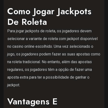
Como Jogar Jackpots
De Roleta
Para jogar jackpots de roleta, os jogadores devem
selecionar a variante de roleta com jackpot disponível
no casino online escolhido. Uma vez selecionado o
jogo, os jogadores podem fazer as suas apostas como
na roleta tradicional. No entanto, além das apostas
regulares, os jogadores têm a opção de fazer uma
aposta extra para ter a possibilidade de ganhar o
jackpot.
Vantagens E