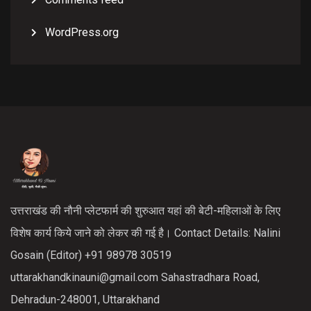
WordPress.org
उत्तराखंड की नौनी प्लेटफार्म की शुरुआत यहां की बेटी-महिलाओं के लिए
विशेष कार्य किये जाने को लेकर की गई है। Contact Details: Nalini
Gosain (Editor) +91 98978 30519
uttarakhandkinauni@gmail.com Sahastradhara Road,
Dehradun-248001, Uttarakhand