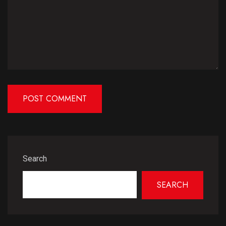
Search
SEARCH