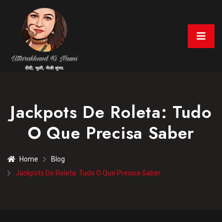
Jackpots De Roleta: Tudo
O Que Precisa Saber
Home
Blog
Jackpots De Roleta: Tudo O Que Precisa Saber