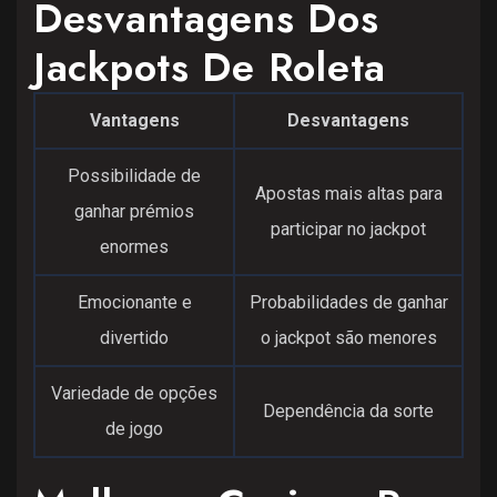
Desvantagens Dos
Jackpots De Roleta
Vantagens
Desvantagens
Possibilidade de
Apostas mais altas para
ganhar prémios
participar no jackpot
enormes
Emocionante e
Probabilidades de ganhar
divertido
o jackpot são menores
Variedade de opções
Dependência da sorte
de jogo