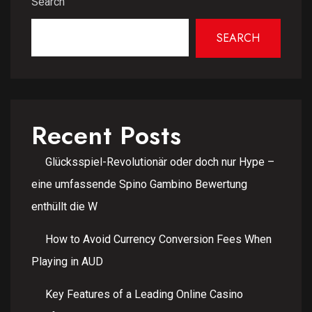
Search
SEARCH
Recent Posts
Glücksspiel-Revolutionär oder doch nur Hype –
eine umfassende Spino Gambino Bewertung
enthüllt die W
How to Avoid Currency Conversion Fees When
Playing in AUD
Key Features of a Leading Online Casino