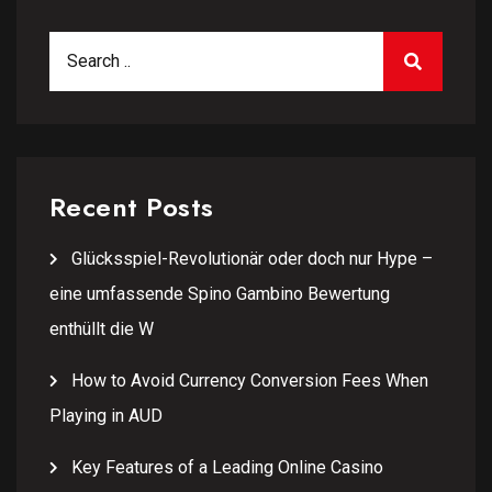
Search for:
SEARCH
Recent Posts
Glücksspiel-Revolutionär oder doch nur Hype –
eine umfassende Spino Gambino Bewertung
enthüllt die W
How to Avoid Currency Conversion Fees When
Playing in AUD
Key Features of a Leading Online Casino