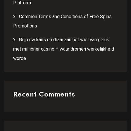
Platform
Common Terms and Conditions of Free Spins
Promotions
Grijp uw kans en draai aan het wiel van geluk
met millioner casino – waar dromen werkelijkheid
worde
Recent Comments