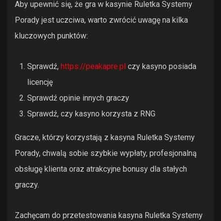
Aby upewnić się, że gra w kasynie Ruletka Systemy
Porady jest uczciwa, warto zwrócić uwagę na kilka
kluczowych punktów:
Sprawdź,
https://peakapre.pl
czy kasyno posiada
licencję
Sprawdź opinie innych graczy
Sprawdź, czy kasyno korzysta z RNG
Gracze, którzy korzystają z kasyna Ruletka Systemy
Porady, chwalą sobie szybkie wypłaty, profesjonalną
obsługę klienta oraz atrakcyjne bonusy dla stałych
graczy.
Zachęcam do przetestowania kasyna Ruletka Systemy