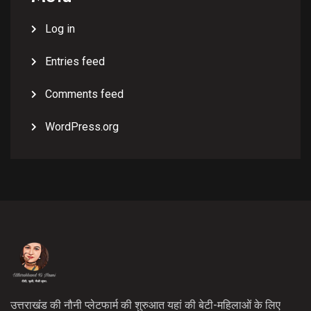
Log in
Entries feed
Comments feed
WordPress.org
उत्तराखंड की नौनी प्लेटफार्म की शुरुआत यहां की बेटी-महिलाओं के लिए