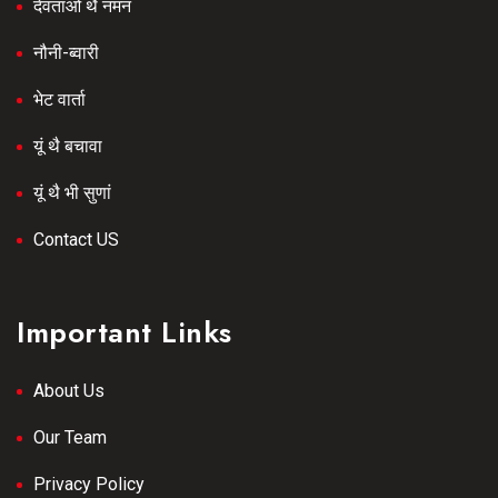
देवताओं थै नमन
नौनी-ब्वारी
भेट वार्ता
यूं थै बचावा
यूं थै भी सुणां
Contact US
Important Links
About Us
Our Team
Privacy Policy